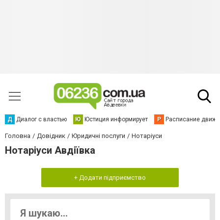
Д
Диалог с властью
Ю
Юстиция информирует
Р
Расписание движен
Головна
Довідник
Юридичні послуги
Нотаріуси
Нотаріуси Авдіївка
+ Додати підприємство