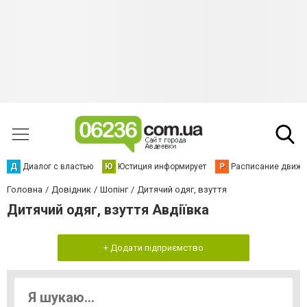
Д
Диалог с властью
Ю
Юстиция информирует
Р
Расписание движен
Головна
Довідник
Шопінг
Дитячий одяг, взуття
Дитячий одяг, взуття Авдіївка
+ Додати підприємство