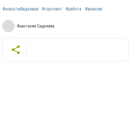
#новостиАвдеевки
#горсовет
#работа
#вкансии
Анастасия Сиделева