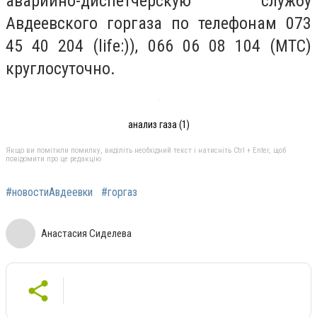
аварийно-диспетчерскую службу
Авдеевского горгаза по телефонам 073
45 40 204 (life:)), 066 06 08 104 (МТС)
круглосуточно.
анализ газа (1)
Якщо ви помітили помилку, виділіть необхідний текст і натисніть Ctrl + Enter, щоб
повідомити про це редакцію
#новостиАвдеевки
#горгаз
Анастасия Сиделева