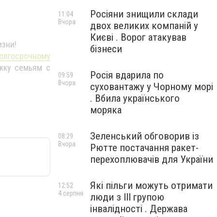
Росіяни знищили склади
11:04
Вчора
двох великих компаній у
Києві . Ворог атакував
изни!
бізнеси
олгосрочному
жку семьям с
Росія вдарила по
09:59
Вчора
суховантажу у Чорному морі
. Вбила українського
моряка
Зеленський обговорив із
08:29
Вчора
Рютте постачання ракет-
перехоплювачів для України
Які пільги можуть отримати
12:52
4 серпня
люди з III групою
інвалідності . Держава