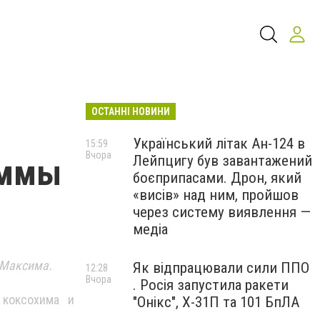
ОСТАННІ НОВИНИ
Український літак Ан-124 в
15:59
Вчора
Лейпцигу був завантажений
аммы
боєприпасами. Дрон, який
«висів» над ним, пройшов
через систему виявлення —
медіа
 Максима.
Як відпрацювали сили ППО
12:28
Вчора
. Росія запустила ракети
 коксохима и
"Онікс", Х-31П та 101 БпЛА