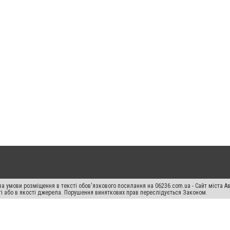
а умови розміщення в тексті обов'язкового посилання на 06236.com.ua - Сайт міста Ав
сті або в якості джерела. Порушення виняткових прав переслідується Законом.
ський спецпроєкт", "Політичні новини", "Пресреліз", "PR", "Офіційно", "Політична рек