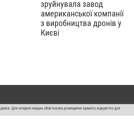
зруйнувала завод
американської компанії
з виробництва дронів у
Києві
діївки. Для інтернет-видань обов'язкове розміщення прямого, відкритого для
лама" публікуються на правах реклами.