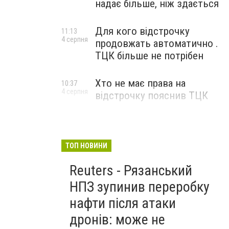
надає більше, ніж здається
Для кого відстрочку
11:13
4 серпня
продовжать автоматично .
ТЦК більше не потрібен
Хто не має права на
10:37
4 серпня
відстрочку пояснив ТЦК
ТОП НОВИНИ
Reuters - Рязанський
НПЗ зупинив переробку
нафти після атаки
дронів: може не