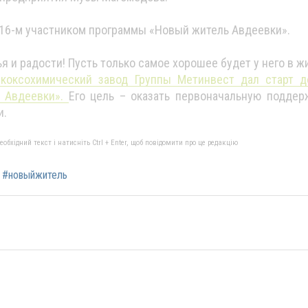
16-м участником программы «Новый житель Авдеевки».
и радости! Пусть только самое хорошее будет у него в ж
коксохимический завод Группы Метинвест дал старт д
ь Авдеевки».
Его цель – оказать первоначальную поддер
и.
бхідний текст і натисніть Ctrl + Enter, щоб повідомити про це редакцію
#новыйжитель