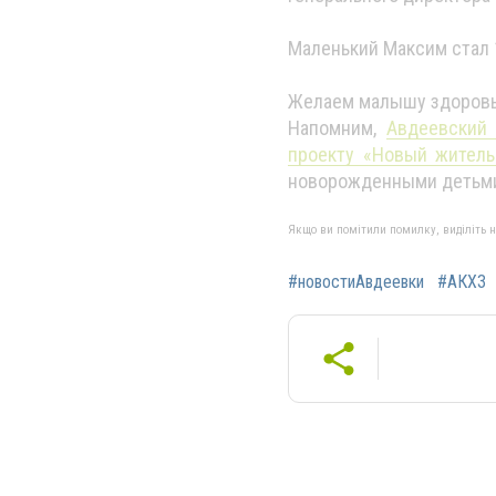
Маленький Максим стал 
Желаем малышу здоровья 
Напомним,
Авдеевский 
проекту «Новый жител
новорожденными детьм
Якщо ви помітили помилку, виділіть нео
#новостиАвдеевки
#АКХЗ