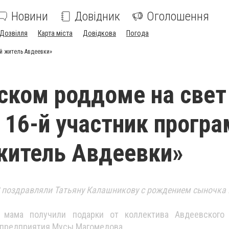
Новини
Довідник
Оголошення
Дозвілля
Карта міста
Довідкова
Погода
й житель Авдеевки»
ском роддоме на свет
 16-й участник прогр
житель Авдеевки»
 поздравляли Татьяну Калашникову с рождением сыночка
мама получили подарки от коллектива Авдеевского
 предприятия Мусы Магомедова.