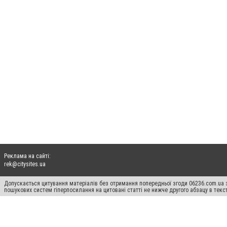
Реклама на сайті:
rek@citysites.ua
Допускається цитування матеріалів без отримання попередньої згоди 06236.com.ua з
пошукових систем гіперпосилання на цитовані статті не нижче другого абзацу в тек
Матеріали з плашками "Новини компаній", "Промо", "Партнерський матеріал", "Партнер