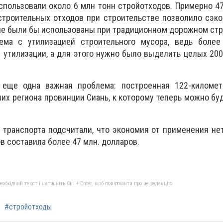
спользовали около 6 млн тонн стройотходов. Примерно 47
строительных отходов при строительстве позволило сэк
орые были бы использованы при традиционном дорожном стр
ема с утилизацией строительного мусора, ведь более
 утилизации, а для этого нужно было выделить целых 200
 еще одна важная проблема: построенная 122-километ
их региона провинции Сиань, к которому теперь можно бу
е транспорта подсчитали, что экономия от применения н
в составила более 47 млн. долларов.
бхідний текст і натисніть Ctrl + Enter, щоб повідомити про це редакцію
#стройотходы