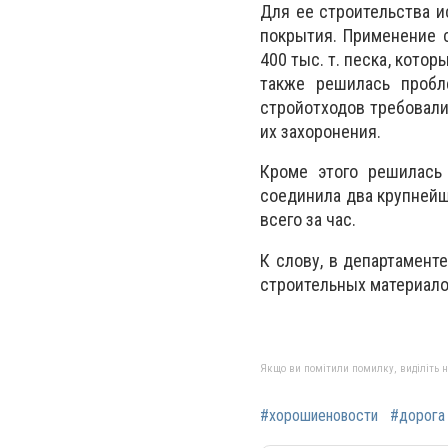
Для ее строительства и
покрытия. Применение 
400 тыс. т. песка, кот
также решилась пробл
стройотходов требовали
их захоронения.
Кроме этого решилась
соединила два крупнейш
всего за час.
К слову, в департамент
строительных материало
Якщо ви помітили помилку, виділіть нео
#хорошиеновости
#дорога