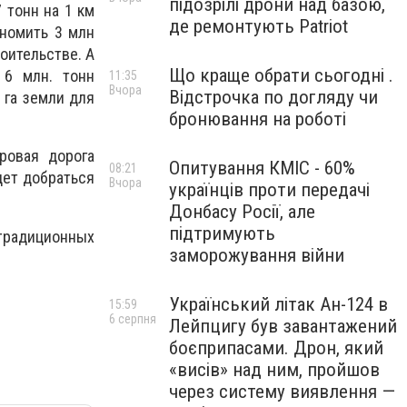
підозрілі дрони над базою,
 тонн на 1 км
де ремонтують Patriot
ономить 3 млн
оительстве. А
Що краще обрати сьогодні .
 6 млн. тонн
11:35
Вчора
Відстрочка по догляду чи
 га земли для
бронювання на роботі
ровая дорога
Опитування КМІС - 60%
08:21
дет добраться
Вчора
українців проти передачі
Донбасу Росії, але
підтримують
етрадиционных
заморожування війни
Український літак Ан-124 в
15:59
6 серпня
Лейпцигу був завантажений
боєприпасами. Дрон, який
«висів» над ним, пройшов
через систему виявлення —