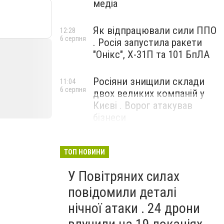
медіа
Як відпрацювали сили ППО
12:28
6 серпня
. Росія запустила ракети
"Онікс", Х-31П та 101 БпЛА
Росіяни знищили склади
11:04
6 серпня
двох великих компаній у
Києві . Ворог атакував
бізнеси
ТОП НОВИНИ
У Повітряних силах
повідомили деталі
нічної атаки . 24 дрони