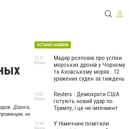
ОСТАННІ НОВИНИ
Мадяр розповів про успіхи
15:27
Вчора
морських дронів у Чорному
ьных
та Азовському морях . 12
уражених суден за тиждень
Reuters - Демократи США
14:22
Вчора
готують новий удар по
одов. Дорога,
Трампу, і це не імпічмент
провинции, но
У Німеччині помітили
12:59
Вчора