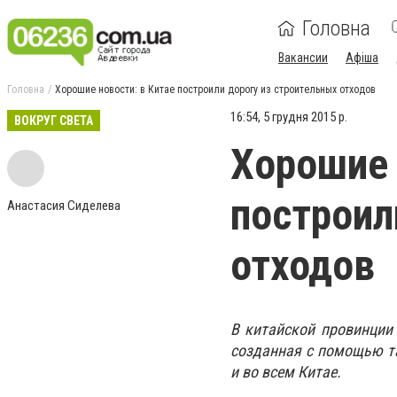
Головна
Вакансии
Афіша
Головна
Хорошие новости: в Китае построили дорогу из строительных отходов
16:54, 5 грудня 2015 р.
ВОКРУГ СВЕТА
Хорошие 
построил
Анастасия Сиделева
отходов
В китайской провинции 
созданная с помощью та
и во всем Китае.