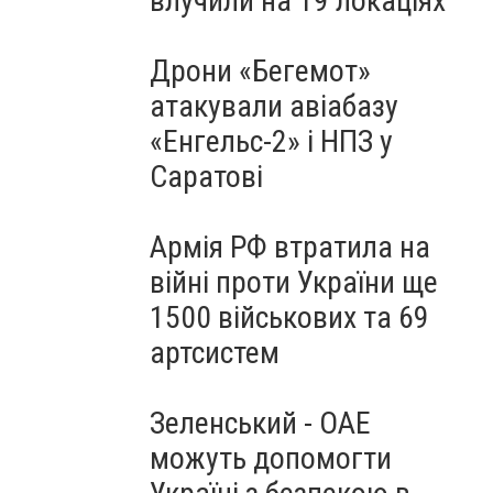
влучили на 19 локаціях
Дрони «Бегемот»
атакували авіабазу
«Енгельс-2» і НПЗ у
Саратові
Армія РФ втратила на
війні проти України ще
1500 військових та 69
артсистем
Зеленський - ОАЕ
можуть допомогти