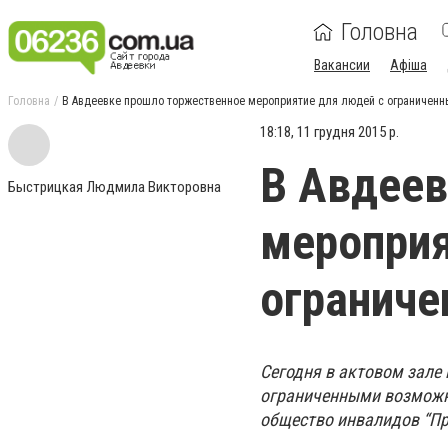
Головна
Вакансии
Афіша
Головна
В Авдеевке прошло торжественное мероприятие для людей с ограничен
18:18, 11 грудня 2015 р.
В Авдеев
Быстрицкая Людмила Викторовна
мероприя
огранич
Сегодня в актовом зале
ограниченными возможно
общество инвалидов “Пр