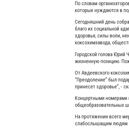
По словам организаторов
которые нуждаются в по
Сегодняшний день собрал 
благо их социальной ад
здоровья, силы воли, н
коксохимзавода, общест
Городской голова Юрий 
жизненную позицию. Поже
От Авдеевского коксохи
“Преодоление” был пода
принесет здоровье”, - с
Концертными номерами в
общеобразовательных шк
На протяжении всего ме
слабослышащим людям в