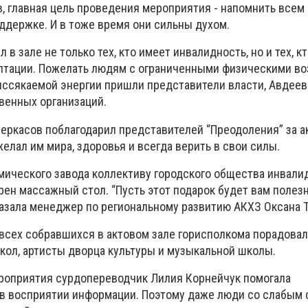
, главная цель проведения мероприятия - напомнить всем 
ддержке. И в тоже время они сильны духом.
в зале не только тех, кто имеет инвалидность, но и тех, к
аптации. Пожелать людям с ограниченными физическими 
еиссякаемой энергии пришли представители власти, Авдеев
венных организаций.
Черкасов поблагодарил представителей “Преодоления” за 
лал им мира, здоровья и всегда верить в свои силы.
мического завода коллективу городского общества инвали
рен массажный стол. “Пусть этот подарок будет вам полез
казала менеджер по региональному развитию АКХЗ Оксана Т
сех собравшихся в актовом зале горисполкома порадова
ол, артисты дворца культуры и музыкальной школы.
роприятия сурдопереводчик Лилия Корнейчук помогала
 восприятии информации. Поэтому даже люди со слабым 