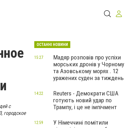
ОСТАННІ НОВИНИ
нное
Мадяр розповів про успіхи
15:27
морських дронів у Чорному
та Азовському морях . 12
уражених суден за тиждень
и
Reuters - Демократи США
14:22
готують новий удар по
дей с
Трампу, і це не імпічмент
, городское
У Німеччині помітили
12:59