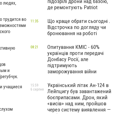
підозрілі дрони над базою,
о людях,
де ремонтують Patriot
то трудится во
Що краще обрати сьогодні .
11:35
возможностями
Відстрочка по догляду чи
ского
бронювання на роботі
Опитування КМІС - 60%
08:21
активную
українців проти передачі
Донбасу Росії, але
дов
підтримують
ным и
заморожування війни
регубчук.
Український літак Ан-124 в
15:59
ли учащиеся
6 серпня
Лейпцигу був завантажений
боєприпасами. Дрон, який
«висів» над ним, пройшов
слухом
через систему виявлення —