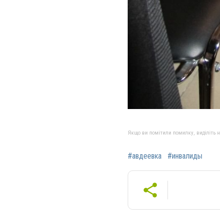
Якщо ви помітили помилку, виділіть нео
#авдеевка
#инвалиды