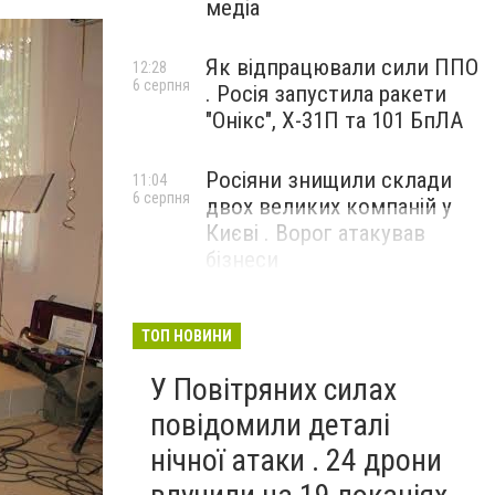
медіа
Як відпрацювали сили ППО
12:28
6 серпня
. Росія запустила ракети
"Онікс", Х-31П та 101 БпЛА
Росіяни знищили склади
11:04
6 серпня
двох великих компаній у
Києві . Ворог атакував
бізнеси
ТОП НОВИНИ
У Повітряних силах
повідомили деталі
нічної атаки . 24 дрони