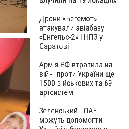
влучили на 19 локаціях
Дрони «Бегемот»
атакували авіабазу
«Енгельс-2» і НПЗ у
Саратові
Армія РФ втратила на
війні проти України ще
1500 військових та 69
артсистем
Зеленський - ОАЕ
можуть допомогти