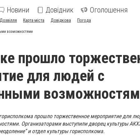
Новини
Довідник
Оголошення
Дозвілля
Карта міста
Довідкова
Погода
ными возможностями
ке прошло торжестве
тие для людей с
енными возможностям
 горисполкома прошло торжественное мероприятие для лю
стями. Организаторами выступили дворец культуры АКХЗ
еодоление” и отдел культуры горисполкома.