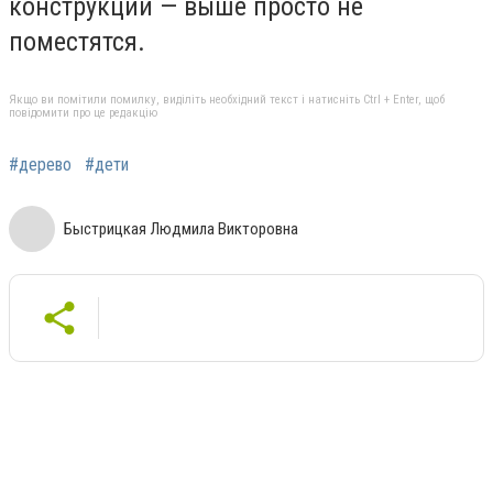
конструкции — выше просто не
поместятся.
Якщо ви помітили помилку, виділіть необхідний текст і натисніть Ctrl + Enter, щоб
повідомити про це редакцію
#дерево
#дети
Быстрицкая Людмила Викторовна