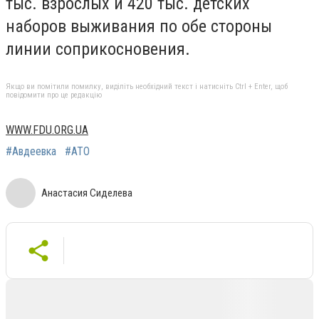
тыс. взрослых и 420 тыс. детских
наборов выживания по обе стороны
линии соприкосновения.
Якщо ви помітили помилку, виділіть необхідний текст і натисніть Ctrl + Enter, щоб
повідомити про це редакцію
WWW.FDU.ORG.UA
#Авдеевка
#АТО
Анастасия Сиделева