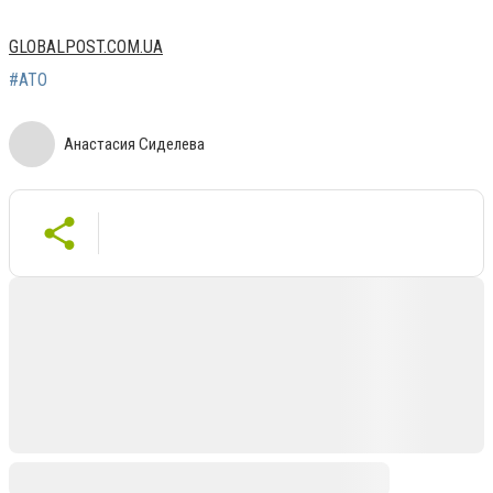
GLOBALPOST.COM.UA
#АТО
Анастасия Сиделева