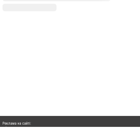
Реклама на сайті:
rek@citysites.ua