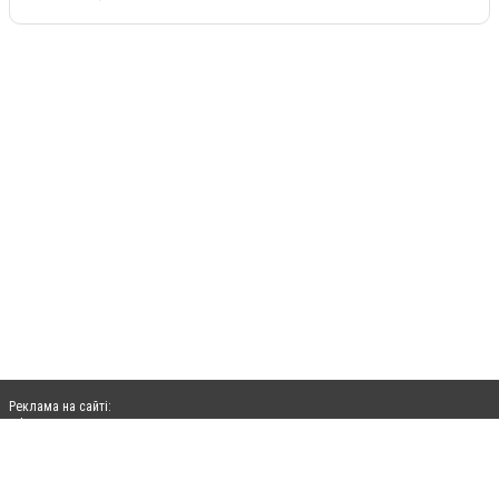
Реклама на сайті:
rek@citysites.ua
Допускається цитування матеріалів без отримання попередньої згоди