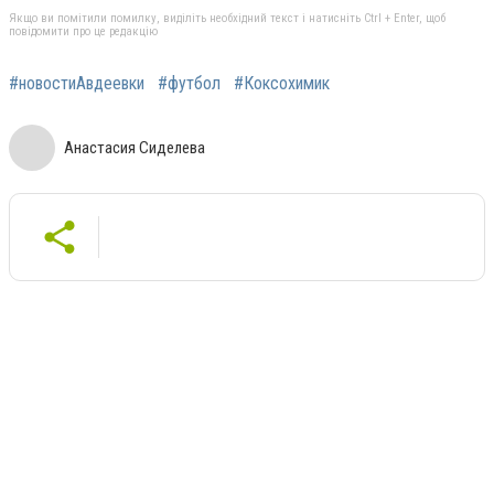
Якщо ви помітили помилку, виділіть необхідний текст і натисніть Ctrl + Enter, щоб
повідомити про це редакцію
#новостиАвдеевки
#футбол
#Коксохимик
Анастасия Сиделева