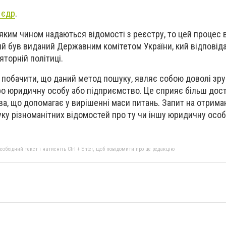
 єдр
.
 яким чином надаються відомості з реєстру, то цей процес
кий був виданий Державним комітетом України, кий відповід
торній політиці.
 побачити, що даний метод пошуку, являє собою доволі зр
 про юридичну особу або підприємство. Це сприяє більш до
а, що допомагає у вирішенні маси питань. Запит на отрима
у різноманітних відомостей про ту чи іншу юридичну особ
бхідний текст і натисніть Ctrl + Enter, щоб повідомити про це редакцію