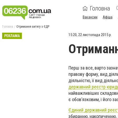
Головна
Вакансии
Афіша
Головна
Отримання витягу з ЄДР
15:20, 22 листопада 2015 р.
РЕКЛАМА
Отриманн
Перш за все, варто зазна
правову форму, вид діяль
діяльністю, її вид діяль
державний реєстр юриди
найважливіших складових
є обов’язковим, і його 
Єдиний державний реєст
збиранню, накопиченню, 