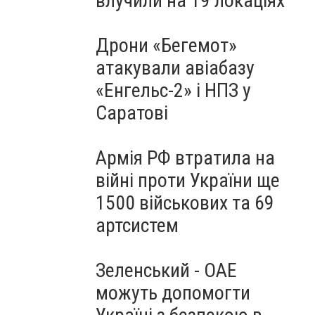
влучили на 19 локаціях
Дрони «Бегемот»
атакували авіабазу
«Енгельс-2» і НПЗ у
Саратові
Армія РФ втратила на
війні проти України ще
1500 військових та 69
артсистем
Зеленський - ОАЕ
можуть допомогти