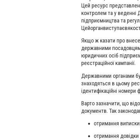
Цей ресурс представлени
контролем та у веденні 
підприємництва та регул
Цейорганвиступаєвякост
Якщо ж казати про внесе
державними посадовцями,
юридичних осіб підприє
реєстраційної кампанії.
Державними органами бул
знаходяться в цьому рес
ідентифікаційні номери ф
Варто зазначити, що відо
документв. Так законод
отримання виписки 
отримання довідки з