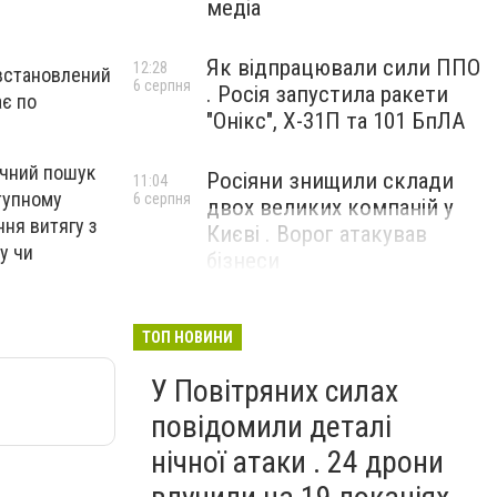
медіа
Як відпрацювали сили ППО
12:28
 встановлений
6 серпня
. Росія запустила ракети
ає по
"Онікс", Х-31П та 101 БпЛА
учний пошук
Росіяни знищили склади
11:04
ступному
6 серпня
двох великих компаній у
ння витягу з
Києві . Ворог атакував
у чи
бізнеси
ТОП НОВИНИ
У Повітряних силах
повідомили деталі
нічної атаки . 24 дрони