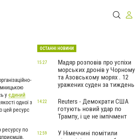
ОСТАННІ НОВИНИ
Мадяр розповів про успіхи
15:27
морських дронів у Чорному
та Азовському морях . 12
організаційно-
уражених суден за тиждень
иємницькою
сь у
єдиний
Reuters - Демократи США
якості одної з
14:22
готують новий удар по
о цей ресурс
Трампу, і це не імпічмент
о ресурсу по
У Німеччині помітили
12:59
дприємців.