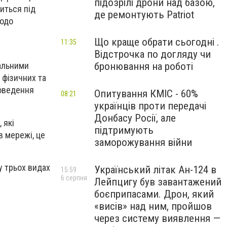
підозрілі дрони над базою,
иться під
де ремонтують Patriot
щодо
Що краще обрати сьогодні .
11:35
Відстрочка по догляду чи
бронювання на роботі
іальними
 фізичних та
роведення
Опитування КМІС - 60%
08:21
українців проти передачі
Донбасу Росії, але
 які
підтримують
в мережі, це
заморожування війни
у трьох видах
Український літак Ан-124 в
15:59
6 серпня
Лейпцигу був завантажений
боєприпасами. Дрон, який
«висів» над ним, пройшов
через систему виявлення —