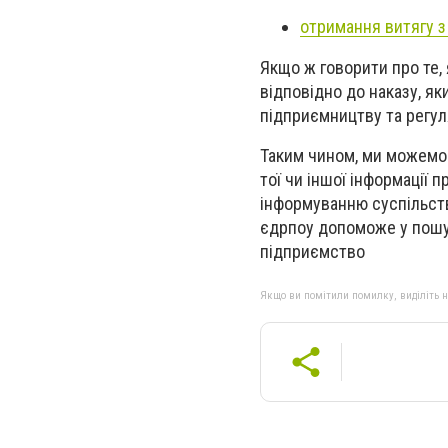
отримання витягу з
Якщо ж говорити про те,
відповідно до наказу, я
підприємництву та регуля
Таким чином, ми можемо
тої чи іншої інформації
інформуванню суспільств
єдрпоу допоможе у пошук
підприємство
Якщо ви помітили помилку, виділіть нео