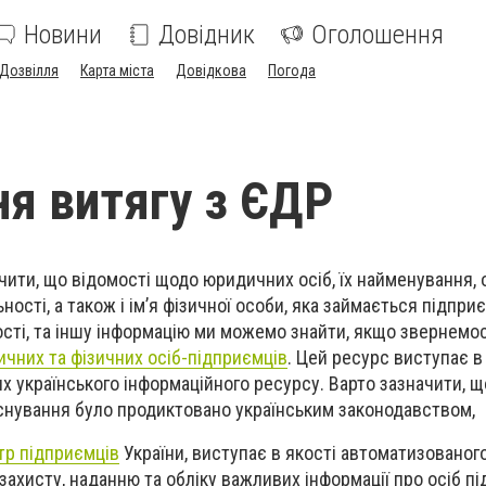
Новини
Довідник
Оголошення
Дозвілля
Карта міста
Довідкова
Погода
я витягу з ЄДР
чити, що відомості щодо юридичних осіб, їх найменування, 
ності, а також і ім’я фізичної особи, яка займається підпр
ності, та іншу інформацію ми можемо знайти, якщо звернемо
чних та фізичних осіб-підприємців
. Цей ресурс виступає в 
 українського інформаційного ресурсу. Варто зазначити, щ
заснування було продиктовано українським законодавством,
р підприємців
України, виступає в якості автоматизованог
захисту, наданню та обліку важливих інформації про осіб пі