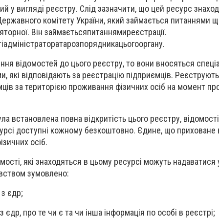
й у вигляді реєстру. Слід зазначити, що цей ресурс знаход
Державного комітету України, який займається питаннями 
яторної. Він займаєтьсяпитаннямиреєстрації.
іадміністраторатарозпорядникацьогооргану.
ння відомостей до цього реєстру, то вони вносяться спец
 які відповідають за реєстрацію підприємців. Реєструють
мців за територією проживання фізичних осіб на момент п
а встановлена повна відкритість цього реєстру, відомості,
урсі доступні кожному безкоштовно. Єдине, що приховане 
ізичних осіб.
мості, які знаходяться в цьому ресурсі можуть надаватися 
авством зумовлено:
з єдр;
 єдр, про те чи є та чи інша інформація по особі в реєстрі;