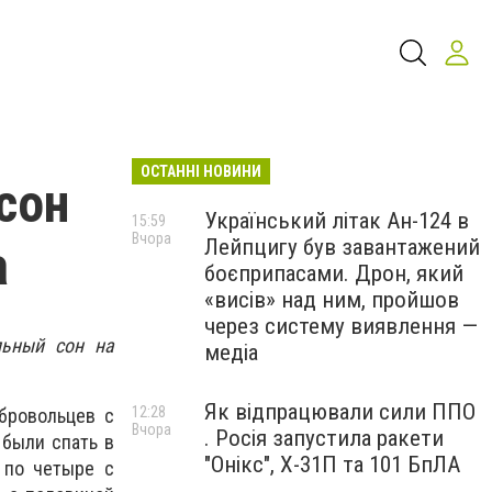
ОСТАННІ НОВИНИ
сон
Український літак Ан-124 в
15:59
Вчора
Лейпцигу був завантажений
а
боєприпасами. Дрон, який
«висів» над ним, пройшов
через систему виявлення —
льный сон на
медіа
Як відпрацювали сили ППО
12:28
бровольцев с
Вчора
. Росія запустила ракети
были спать в
"Онікс", Х-31П та 101 БпЛА
 по четыре с