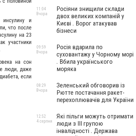
ь с половиной
Росіяни знищили склади
11:04
Вчора
двох великих компаній у
 инсулину и
Києві . Ворог атакував
ли, что после
бізнеси
нсулину на 23
ак участники
Росія вдарила по
09:59
.
Вчора
суховантажу у Чорному морі
. Вбила українського
овека на сон
моряка
е люди, даже
диабета, если
Зеленський обговорив із
08:29
Вчора
Рютте постачання ракет-
перехоплювачів для України
Які пільги можуть отримати
12:52
4 серпня
люди з III групою
інвалідності . Держава