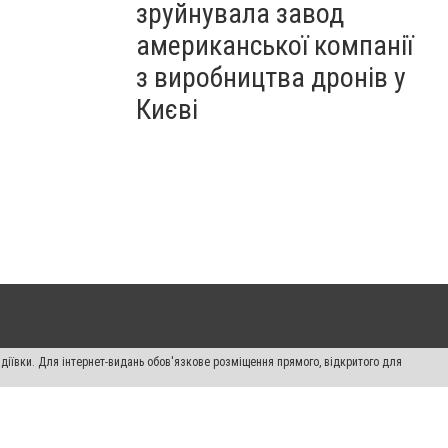
зруйнувала завод
американської компанії
з виробництва дронів у
Києві
діївки. Для інтернет-видань обов'язкове розміщення прямого, відкритого для
лама" публікуються на правах реклами.