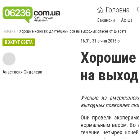
Головна
Вакансии
Афіша
Головна
Хорошие новости: длительный сон на выходных спасет от диабета
16:31, 31 січня 2016 р.
ВОКРУГ СВЕТА
Хорошие 
на выход
Анастасия Сиделева
Ученые из американск
выходных позволяет сни
Они провели экспериме
нормальным весом. Во 
течение четырех ночей