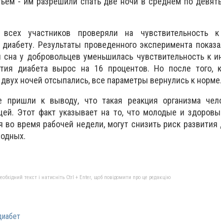
тьем - им разрешили спать две ночи в среднем по девят
 всех участников проверяли на чувствительность к
диабету. Результаты проведенного эксперимента показа
 сна у добровольцев уменьшилась чувствительность к и
ития диабета вырос на 16 процентов. Но после того, к
 двух ночей отсыпались, все параметры вернулись к норме
е пришли к выводу, что такая реакция организма чел
ей. Этот факт указывает на то, что молодые и здоровы
 во время рабочей недели, могут снизить риск развития 
ходных.
бхідний текст і натисніть Ctrl + Enter, щоб повідомити про це редакцію
диабет