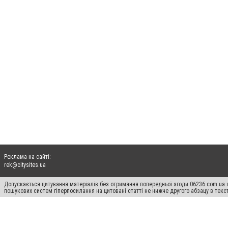
Реклама на сайті:
rek@citysites.ua
Допускається цитування матеріалів без отримання попередньої згоди 06236.com.ua з
пошукових систем гіперпосилання на цитовані статті не нижче другого абзацу в тек
Матеріали з плашками "Новини компаній", "Промо", "Партнерський матеріал", "Партнер