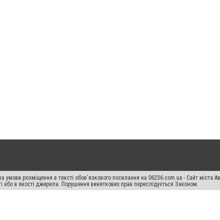
а умови розміщення в тексті обов'язкового посилання на 06236.com.ua - Сайт міста Ав
сті або в якості джерела. Порушення виняткових прав переслідується Законом.
ський спецпроєкт", "Політичні новини", "Пресреліз", "PR", "Офіційно", "Політична рек