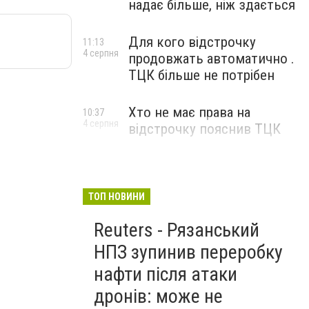
надає більше, ніж здається
Для кого відстрочку
11:13
4 серпня
продовжать автоматично .
ТЦК більше не потрібен
Хто не має права на
10:37
4 серпня
відстрочку пояснив ТЦК
ТОП НОВИНИ
Reuters - Рязанський
НПЗ зупинив переробку
нафти після атаки
дронів: може не