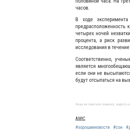
половиной часа. На тре
часов.
В ходе эксперимента
предрасположенность к 
четырех ночей нехватки
процента, а риск разв
исследования в течение
Соответственно, учены
является многообещающ
если они не высыпаются
будут отсыпаться на вы
Якщо ви помітили помилку, виділіть нео
AMIC
#хорошиеновости
#сон
#