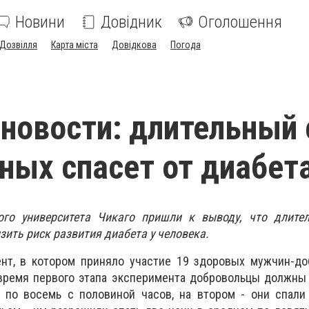
Новини
Довідник
Оголошення
Дозвілля
Карта міста
Довідкова
Погода
новости: длительный 
ных спасет от диабет
ого университета Чикаго пришли к выводу, что длите
зить риск развития диабета у человека.
нт, в котором приняло участие 19 здоровых мужчин-до
время первого этапа эксперимента добровольцы должны 
 по восемь с половиной часов, на втором - они спали