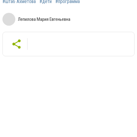
#штаб Ахметова
#дети
#программа
Лепилова Мария Евгеньевна