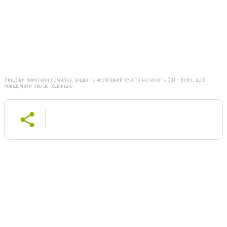
Якщо ви помітили помилку, виділіть необхідний текст і натисніть Ctrl + Enter, щоб
повідомити про це редакцію