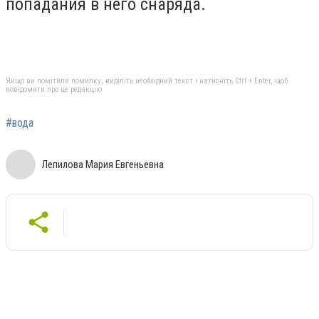
попадания в него снаряда.
Якщо ви помітили помилку, виділіть необхідний текст і натисніть Ctrl + Enter, щоб
повідомити про це редакцію
#вода
Лепилова Мария Евгеньевна