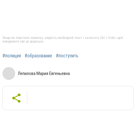
Якщо ви помітили помилку, виділіть необхідний текст і натисніть Ctrl + Enter, щоб
повідомити про це редакцію
#полиция
#образование
#поступить
Лепилова Мария Евгеньевна