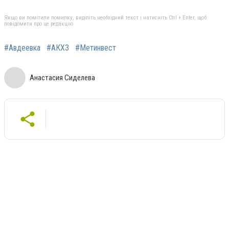
Якщо ви помітили помилку, виділіть необхідний текст і натисніть Ctrl + Enter, щоб
повідомити про це редакцію
#Авдеевка
#АКХЗ
#Метинвест
Анастасия Сиделева