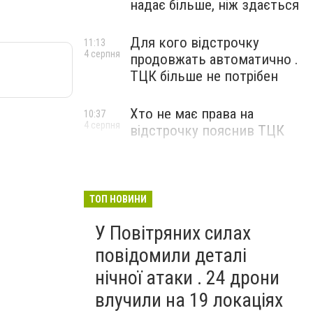
надає більше, ніж здається
Для кого відстрочку
11:13
4 серпня
продовжать автоматично .
ТЦК більше не потрібен
Хто не має права на
10:37
4 серпня
відстрочку пояснив ТЦК
ТОП НОВИНИ
У Повітряних силах
повідомили деталі
нічної атаки . 24 дрони
влучили на 19 локаціях