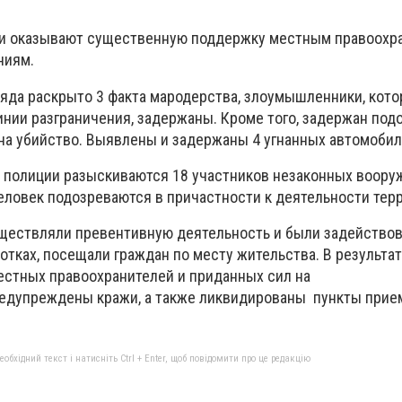
и оказывают существенную поддержку местным правоохр
ниям.
ряда раскрыто 3 факта мародерства, злоумышленники, кот
инии разграничения, задержаны. Кроме того, задержан под
а убийство. Выявлены и задержаны 4 угнанных автомобил
 полиции разыскиваются 18 участников незаконных воор
еловек подозреваются в причастности к деятельности те
ществляли превентивную деятельность и были задейство
тках, посещали граждан по месту жительства. В результат
стных правоохранителей и приданных сил на
редупреждены кражи, а также ликвидированы пункты прие
бхідний текст і натисніть Ctrl + Enter, щоб повідомити про це редакцію