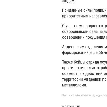
людям.
Приданные силы полици
приоритетным направле
С участием сводного от
обворовывали села на л
совершении покушения н
Авдеевским отделением
формирований, еще 66 ч
Также бойцы отряда осу
профилактических отрабо
совместных действий ме
территории Авдеевки п
металлолома.
Якщо ви помітили помилку, виділіть нео