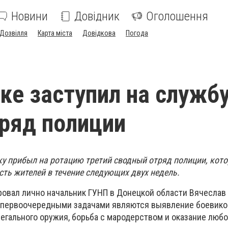
Новини
Довідник
Оголошення
Дозвілля
Карта міста
Довідкова
Погода
ке заступил на служб
ряд полиции
у прибыл на ротацию третий сводный отряд полиции, кото
сть жителей в течение следующих двух недель.
ровал лично начальник ГУНП в Донецкой области Вячеслав
о первоочередными задачами являются выявление боевико
легального оружия, борьба с мародерством и оказание люб