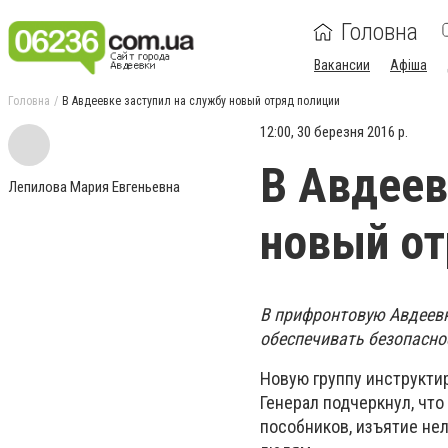
Головна
Вакансии
Афіша
Головна
В Авдеевке заступил на службу новый отряд полиции
12:00, 30 березня 2016 р.
В Авдеев
Лепилова Мария Евгеньевна
новый от
В прифронтовую Авдеевк
обеспечивать безопасно
Новую группу инструкти
Генерал подчеркнул, чт
пособников, изъятие не