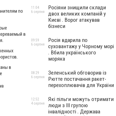
Росіяни знищили склади
11:04
анителям по
6 серпня
двох великих компаній у
Києві . Ворог атакував
бізнеси
орые
озреваемый в
Росія вдарила по
я.
09:59
6 серпня
суховантажу у Чорному морі
уженных
. Вбила українського
ррористов.
моряка
ваны в
Зеленський обговорив із
е
08:29
6 серпня
Рютте постачання ракет-
перехоплювачів для України
ма
Які пільги можуть отримати
12:52
4 серпня
люди з III групою
інвалідності . Держава