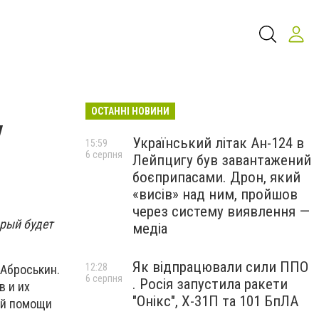
ОСТАННІ НОВИНИ
у
Український літак Ан-124 в
15:59
6 серпня
Лейпцигу був завантажений
боєприпасами. Дрон, який
«висів» над ним, пройшов
через систему виявлення —
рый будет
медіа
Як відпрацювали сили ППО
12:28
 Аброськин.
6 серпня
. Росія запустила ракети
в и их
"Онікс", Х-31П та 101 БпЛА
ой помощи