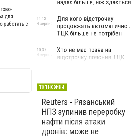
надає більше, ніж здається
ргово-
ра для
Для кого відстрочку
11:13
о работать с
4 серпня
продовжать автоматично .
ТЦК більше не потрібен
Хто не має права на
10:37
4 серпня
відстрочку пояснив ТЦК
ТОП НОВИНИ
Reuters - Рязанський
НПЗ зупинив переробку
нафти після атаки
дронів: може не