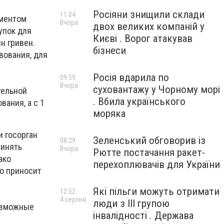
Росіяни знищили склади
11:04
ументом
Вчора
двох великих компаній у
упок для
Києві . Ворог атакував
н гривен.
бізнеси
вования, для
Росія вдарила по
09:59
Вчора
суховантажу у Чорному морі
тельной
. Вбила українського
ания, а с 1
моряка
 госорган
Зеленський обговорив із
08:29
ринять
Вчора
Рютте постачання ракет-
ако
перехоплювачів для України
о приносит
Які пільги можуть отримати
12:52
4 серпня
люди з III групою
возможные
інвалідності . Держава