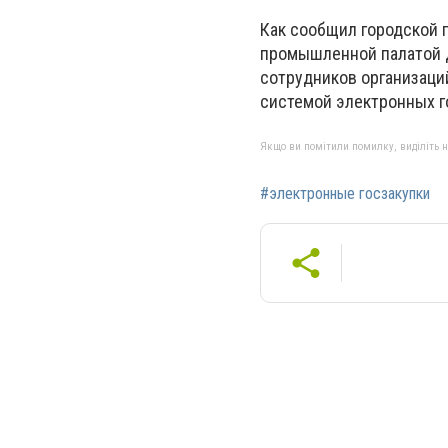
Как сообщил городской г
промышленной палатой Д
сотрудников организаци
системой электронных г
Якщо ви помітили помилку, виділіть нео
#электронные госзакупки