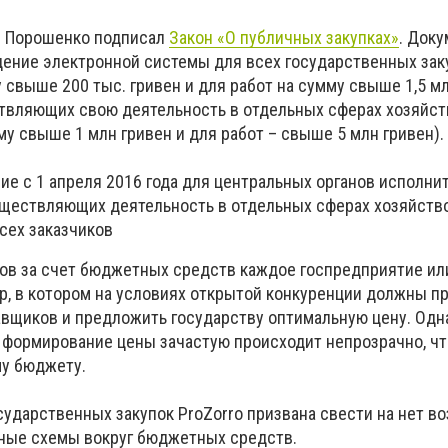
р Порошенко подписал
Закон «О публичных закупках»
. Док
ение электронной системы для всех государственных зак
у свыше 200 тыс. гривен и для работ на сумму свыше 1,5 мл
ствляющих свою деятельность в отдельных сферах хозяйст
мму свыше 1 млн гривен и для работ – свыше 5 млн гривен).
ие с 1 апреля 2016 года для центральных органов исполни
уществляющих деятельность в отдельных сферах хозяйствов
всех заказчиков
ов за счет бюджетных средств каждое госпредприятие или
р, в котором на условиях открытой конкуренции должны п
авщиков и предложить государству оптимальную цену. Одн
 формирование цены зачастую происходит непрозрачно, чт
му бюджету.
сударственных закупок ProZorro призвана свести на нет 
ные схемы вокруг бюджетных средств.