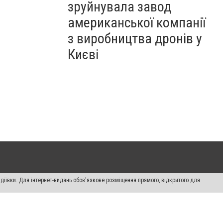
зруйнувала завод
американської компанії
з виробництва дронів у
Києві
діївки. Для інтернет-видань обов'язкове розміщення прямого, відкритого для
лама" публікуються на правах реклами.