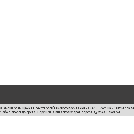
а умови розміщення в тексті обов'язкового посилання на 06236.com.ua - Сайт міста Ав
сті або в якості джерела. Порушення виняткових прав переслідується Законом.
ський спецпроєкт", "Політичні новини", "Пресреліз", "PR", "Офіційно", "Політична рек