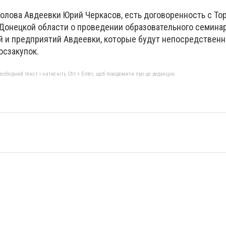
олова Авдеевки Юрий Черкасов, есть договоренность с То
онецкой области о проведении образовательного семина
й и предприятий Авдеевки, которые будут непосредственн
осзакупок.
бхідний текст і натисніть Ctrl + Enter, щоб повідомити про це редакцію