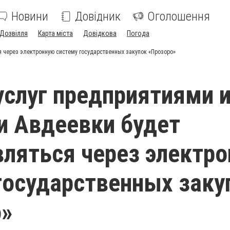
Новини
Довідник
Оголошення
Дозвілля
Карта міста
Довідкова
Погода
я через электронную систему государственных закупок «Прозоро»
услуг предприятиями 
 Авдеевки будет
ляться через электр
государственных заку
о»