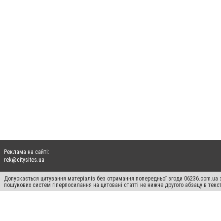
Реклама на сайті:
rek@citysites.ua
Допускається цитування матеріалів без отримання попередньої згоди 06236.com.ua з
пошукових систем гіперпосилання на цитовані статті не нижче другого абзацу в тек
Матеріали з плашками "Новини компаній", "Промо", "Партнерський матеріал", "Партнер