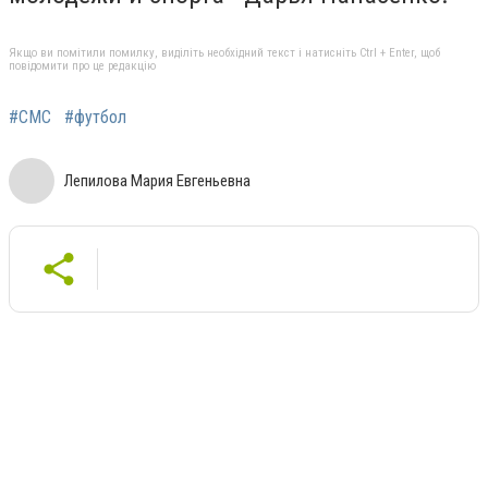
Якщо ви помітили помилку, виділіть необхідний текст і натисніть Ctrl + Enter, щоб
повідомити про це редакцію
#СМС
#футбол
Лепилова Мария Евгеньевна