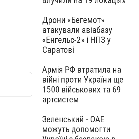
влучили на 19 локаціях
Дрони «Бегемот»
атакували авіабазу
«Енгельс-2» і НПЗ у
Саратові
Армія РФ втратила на
війні проти України ще
1500 військових та 69
артсистем
Зеленський - ОАЕ
можуть допомогти