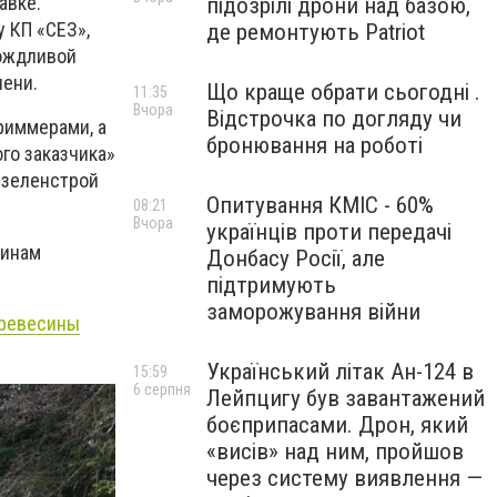
равке.
підозрілі дрони над базою,
 КП «СЕЗ»,
де ремонтують Patriot
дождливой
лени.
Що краще обрати сьогодні .
11:35
Вчора
Відстрочка по догляду чи
риммерами, а
бронювання на роботі
го заказчика»
т зеленстрой
Опитування КМІС - 60%
08:21
Вчора
українців проти передачі
зинам
Донбасу Росії, але
підтримують
заморожування війни
древесины
Український літак Ан-124 в
15:59
6 серпня
Лейпцигу був завантажений
боєприпасами. Дрон, який
«висів» над ним, пройшов
через систему виявлення —