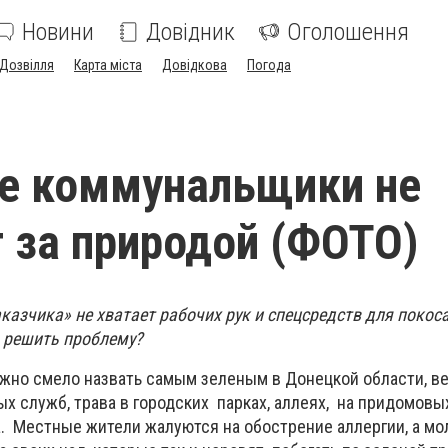
Новини
Довідник
Оголошення
Дозвілля
Карта міста
Довідкова
Погода
е коммунальщики не
 за природой (ФОТО)
казчика» не хватает рабочих рук и спецсредств для покос
 решить проблему?
ожно смело назвать самым зеленым в Донецкой области, ве
х служб, трава в городских парках, аллеях, на придомовы
а. Местные жители жалуются на обострение аллергии, а м