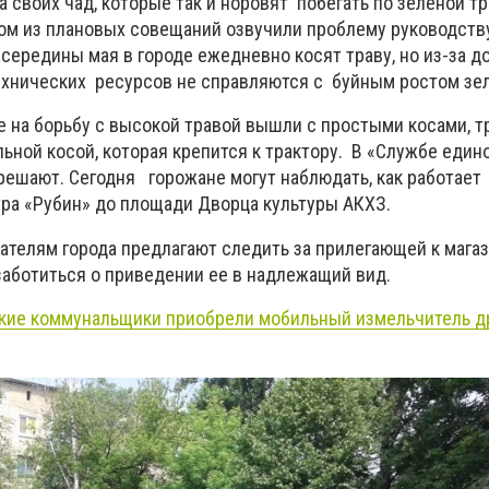
 своих чад, которые так и норовят побегать по зеленой т
ном из плановых совещаний озвучили проблему руководству
 середины мая в городе ежедневно косят траву, но из-за 
хнических ресурсов не справляются с буйным ростом зе
е на борьбу с высокой травой вышли с простыми косами, т
ной косой, которая крепится к трактору. В «Службе едино
 решают. Сегодня горожане могут наблюдать, как работае
тра «Рубин» до площади Дворца культуры АКХЗ.
телям города предлагают следить за прилегающей к мага
заботиться о приведении ее в надлежащий вид.
кие коммунальщики приобрели мобильный измельчитель 