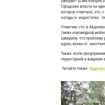
ожидают атаки клещей на
Городские власти на од
которое ответило, что с
погоды и недостатка те
Отметим, что в Авдеевк
также новомодной мобиль
заверили, что проблему
вдоль аллеи от кинотеа
Также всем предпринима
территорией и вовремя 
Читайте также:
Авдеевс