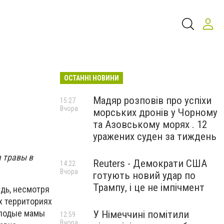
ОСТАННІ НОВИНИ
Мадяр розповів про успіхи
15:27
Вчора
морських дронів у Чорному
та Азовському морях . 12
уражених суден за тиждень
а травы в
Reuters - Демократи США
14:22
Вчора
готують новий удар по
Трампу, і це не імпічмент
дь, несмотря
х территориях
олодые мамы
У Німеччині помітили
12:59
Вчора