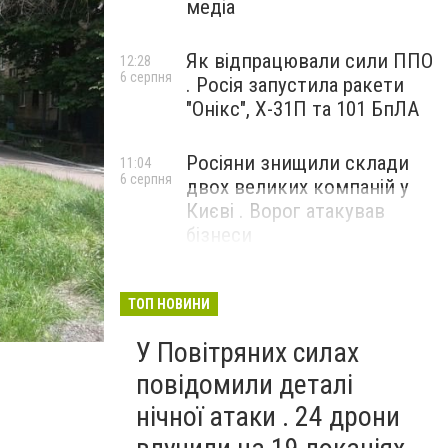
медіа
Як відпрацювали сили ППО
12:28
6 серпня
. Росія запустила ракети
"Онікс", Х-31П та 101 БпЛА
Росіяни знищили склади
11:04
6 серпня
двох великих компаній у
Києві . Ворог атакував
бізнеси
ТОП НОВИНИ
У Повітряних силах
повідомили деталі
нічної атаки . 24 дрони