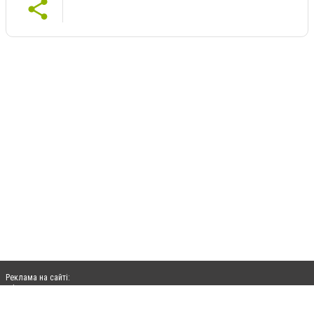
Реклама на сайті:
rek@citysites.ua