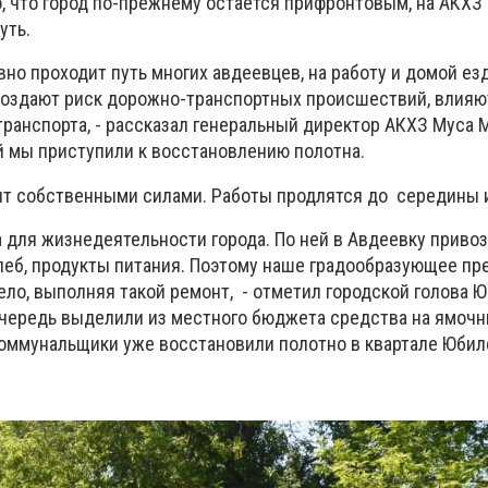
о, что город по-прежнему остаётся прифронтовым, на АКХЗ
уть.
вно проходит путь многих авдеевцев, на работу и домой ез
оздают риск дорожно-транспортных происшествий, влияю
транспорта, - рассказал генеральный директор АКХЗ Муса 
 мы приступили к восстановлению полотна.
т собственными силами. Работы продлятся до середины 
а для жизнедеятельности города. По ней в Авдеевку приво
леб, продукты питания. Поэтому наше градообразующее пр
ло, выполняя такой ремонт, - отметил городской голова 
очередь выделили из местного бюджета средства на ямоч
оммунальщики уже восстановили полотно в квартале Юбил