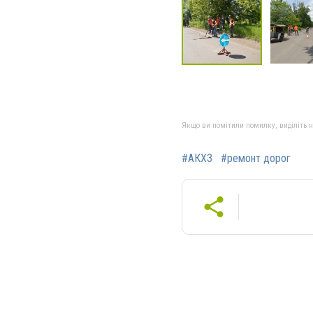
Якщо ви помітили помилку, виділіть нео
#АКХЗ
#ремонт дорог