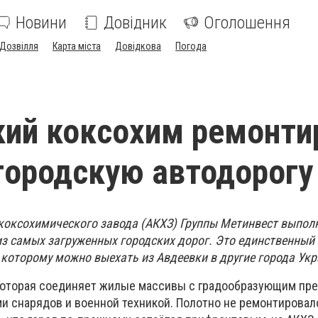
Новини
Довідник
Оголошення
Дозвілля
Карта міста
Довідкова
Погода
ий коксохим ремонти
городскую автодорогу
коксохимического завода (АКХЗ) Группы Метинвест выпо
з самых загруженных городских дорог. Это единственный
 которому можно выехать из Авдеевки в другие города Ук
которая соединяет жилые массивы с градообразующим пр
ми снарядов и военной техникой. Полотно не ремонтировал