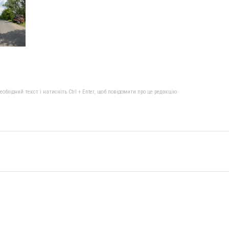
бхідний текст і натисніть Ctrl + Enter, щоб повідомити про це редакцію