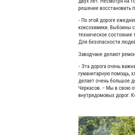
двух лет. Несмотря на т
решение восстановить п
- По этой дороге ежедне
коксохимики. Выбоины с
техническое состояние 
Для безопасности людей
Заводчане делают ремон
- Эта дорога очень важн
гуманитарную помощь, х
делает очень большое де
Черкасов. – Мы в свою 
внутридомовых дорог. К