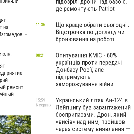
 приняли
підозрілі дрони над базою,
де ремонтують Patriot
дят
Що краще обрати сьогодні .
11:35
т на
Відстрочка по догляду чи
Магомедов. –
бронювання на роботі
июля.
Опитування КМІС - 60%
08:21
українців проти передачі
зят
Донбасу Росії, але
едприятие
підтримують
Юрий
заморожування війни
ный ремонт
ейный.
Український літак Ан-124 в
15:59
6 серпня
Лейпцигу був завантажений
боєприпасами. Дрон, який
«висів» над ним, пройшов
через систему виявлення —