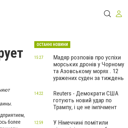
ОСТАННІ НОВИНИ
рует
Мадяр розповів про успіхи
15:27
морських дронів у Чорному
та Азовському морях . 12
уражених суден за тиждень
лняют
Reuters - Демократи США
14:22
готують новий удар по
раины.
Трампу, і це не імпічмент
едприятием,
ось более
У Німеччині помітили
12:59