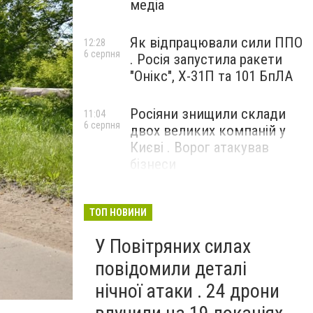
медіа
Як відпрацювали сили ППО
12:28
6 серпня
. Росія запустила ракети
"Онікс", Х-31П та 101 БпЛА
Росіяни знищили склади
11:04
6 серпня
двох великих компаній у
Києві . Ворог атакував
бізнеси
ТОП НОВИНИ
У Повітряних силах
повідомили деталі
нічної атаки . 24 дрони