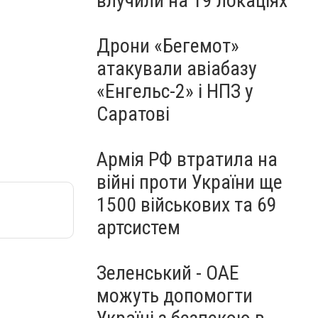
влучили на 19 локаціях
Дрони «Бегемот»
атакували авіабазу
«Енгельс-2» і НПЗ у
Саратові
Армія РФ втратила на
війні проти України ще
1500 військових та 69
артсистем
Зеленський - ОАЕ
можуть допомогти