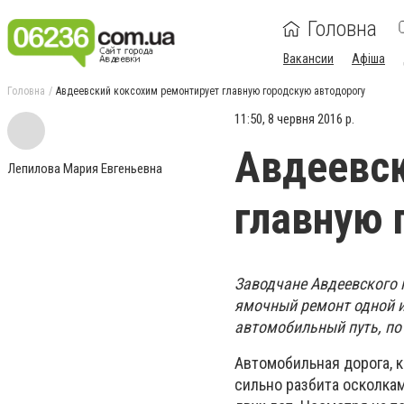
Головна
Вакансии
Афіша
Головна
Авдеевский коксохим ремонтирует главную городскую автодорогу
11:50, 8 червня 2016 р.
Авдеевск
Лепилова Мария Евгеньевна
главную 
Заводчане Авдеевского 
ямочный ремонт одной и
автомобильный путь, по
Автомобильная дорога, 
сильно разбита осколка