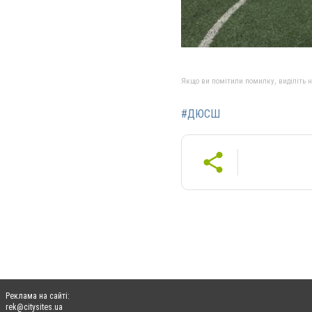
Якщо ви помітили помилку, виділіть нео
#ДЮСШ
Реклама на сайті:
rek@citysites.ua