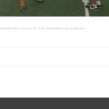
бхідний текст і натисніть Ctrl + Enter, щоб повідомити про це редакцію