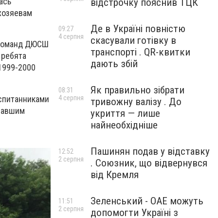
ась
відстрочку пояснив ТЦК
хозяевам
Де в Україні повністю
09:27
4 серпня
скасували готівку в
 команд ДЮСШ
транспорті . QR-квитки
 ребята
дають збій
 1999-2000
Як правильно зібрати
08:31
оспитанниками
4 серпня
тривожну валізу . До
азавшим
укриття — лише
найнеобхідніше
Пашинян подав у відставку
12:52
2 серпня
. Союзник, що відвернувся
від Кремля
Зеленський - ОАЕ можуть
11:51
2 серпня
допомогти Україні з