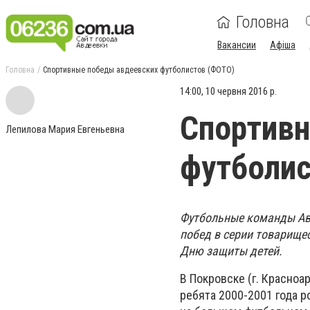
Головна
Вакансии
Афіша
Головна
Спортивные победы авдеевских футболистов (ФОТО)
14:00, 10 червня 2016 р.
Спортив
Лепилова Мария Евгеньевна
футболис
Футбольные команды Ав
побед в серии товарище
Дню защиты детей.
В Покровске (г. Красноа
ребята 2000-2001 года 