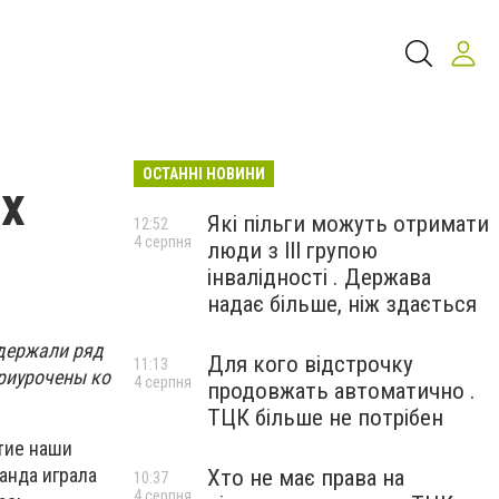
ОСТАННІ НОВИНИ
х
Які пільги можуть отримати
12:52
4 серпня
люди з III групою
інвалідності . Держава
надає більше, ніж здається
держали ряд
Для кого відстрочку
11:13
риурочены ко
4 серпня
продовжать автоматично .
ТЦК більше не потрібен
тие наши
анда играла
Хто не має права на
10:37
4 серпня