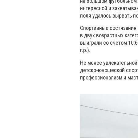
на большом футбольном
интересной и захватыва
поля удалось вырвать по
Спортивные состязания
в двух возрастных кате
выиграли со счетом 10:6
г.р.).
Не менее увлекательной
детско-юношеской спор
профессионализм и маст