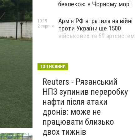
безпекою в Чорному морі
Армія РФ втратила на війні
10:19
2 серпня
проти України ще 1500
військових та 69 артсистем
ТОП НОВИНИ
Reuters - Рязанський
НПЗ зупинив переробку
нафти після атаки
дронів: може не
працювати близько
двох тижнів