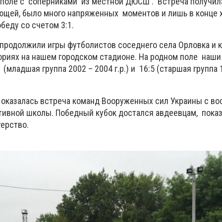
 поле с соперниками из местной ДЮСШ . Встреча получил
ющей, было много напряженных моментов и лишь в конце 
беду со счетом 3:1.
 продолжили игры футболистов соседнего села Орловка и
гориях на нашем городском стадионе. На родном поле наши
 (младшая группа 2002 – 2004 г.р.) и 16:5 (старшая группа
 оказалась встреча команд Вооруженных сил Украины с в
тивной школы. Победный кубок достался авдеевцам, пок
ерство.