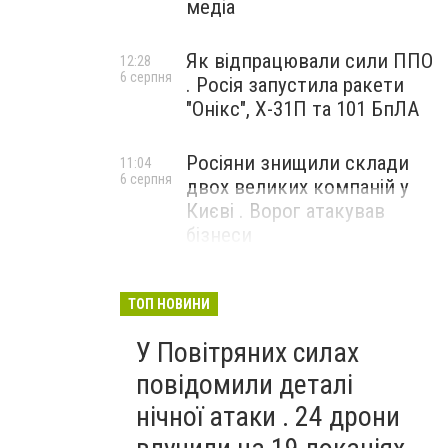
медіа
Як відпрацювали сили ППО
12:28
6 серпня
. Росія запустила ракети
"Онікс", Х-31П та 101 БпЛА
Росіяни знищили склади
11:04
6 серпня
двох великих компаній у
Києві . Ворог атакував
бізнеси
ТОП НОВИНИ
У Повітряних силах
повідомили деталі
нічної атаки . 24 дрони