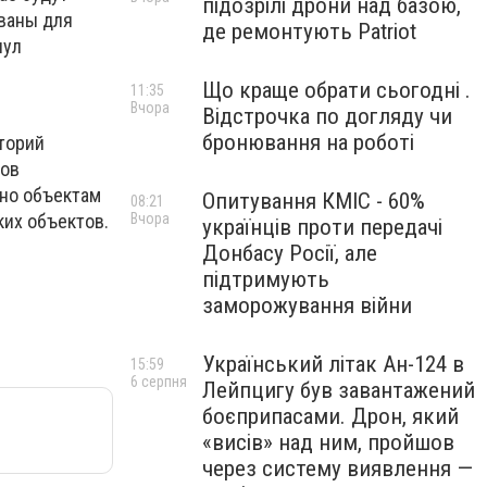
підозрілі дрони над базою,
ованы для
де ремонтують Patriot
нул
Що краще обрати сьогодні .
11:35
Вчора
Відстрочка по догляду чи
бронювання на роботі
торий
тов
ено объектам
Опитування КМІС - 60%
08:21
их объектов.
Вчора
українців проти передачі
Донбасу Росії, але
підтримують
заморожування війни
Український літак Ан-124 в
15:59
6 серпня
Лейпцигу був завантажений
боєприпасами. Дрон, який
«висів» над ним, пройшов
через систему виявлення —