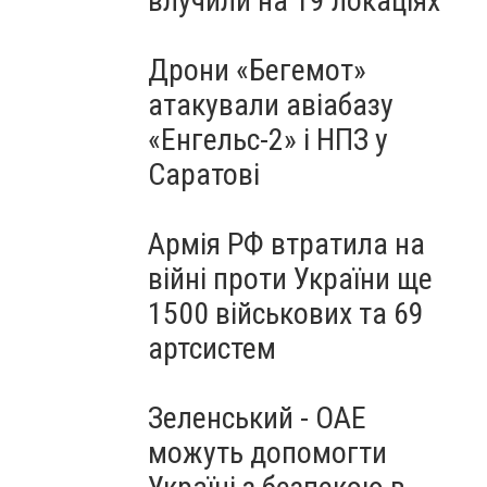
влучили на 19 локаціях
Дрони «Бегемот»
атакували авіабазу
«Енгельс-2» і НПЗ у
Саратові
Армія РФ втратила на
війні проти України ще
1500 військових та 69
артсистем
Зеленський - ОАЕ
можуть допомогти