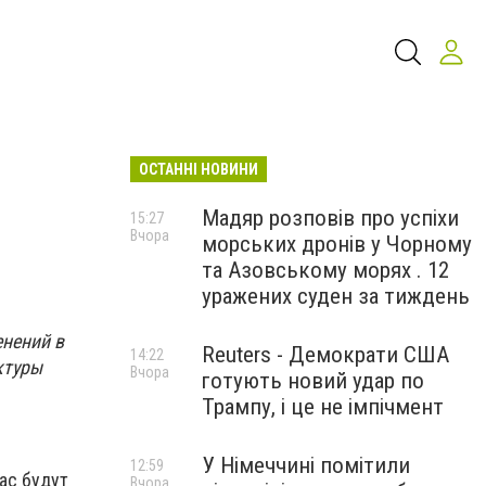
ОСТАННІ НОВИНИ
Мадяр розповів про успіхи
15:27
Вчора
морських дронів у Чорному
та Азовському морях . 12
уражених суден за тиждень
енений в
Reuters - Демократи США
14:22
ктуры
Вчора
готують новий удар по
Трампу, і це не імпічмент
У Німеччині помітили
12:59
ас будут
Вчора