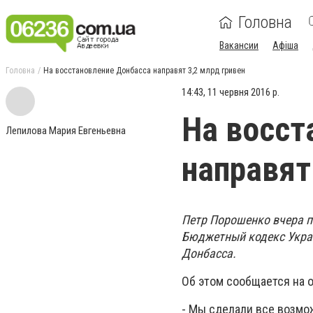
Головна
Вакансии
Афіша
Головна
На восстановление Донбасса направят 3,2 млрд гривен
14:43, 11 червня 2016 р.
На восст
Лепилова Мария Евгеньевна
направят
Петр Порошенко вчера п
Бюджетный кодекс Украи
Донбасса.
Об этом сообщается на 
- Мы сделали все возмож