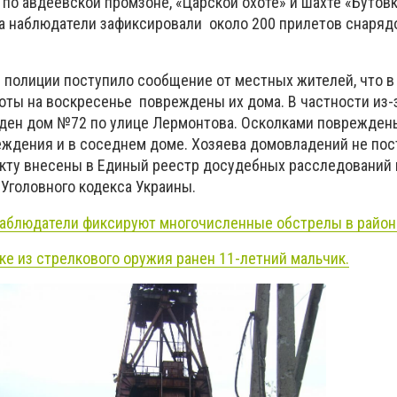
по авдеевской промзоне, «Царской охоте» и шахте «Бутовк
да наблюдатели зафиксировали около 200 прилетов снаряд
 полиции поступило сообщение от местных жителей, что в
боты на воскресенье повреждены их дома. В частности из-
ден дом №72 по улице Лермонтова. Осколками поврежден
еждения и в соседнем доме. Хозяева домовладений не пос
кту внесены в Единый реестр досудебных расследований п
 Уголовного кодекса Украины.
аблюдатели фиксируют многочисленные обстрелы в район
ке из стрелкового оружия ранен 11-летний мальчик.