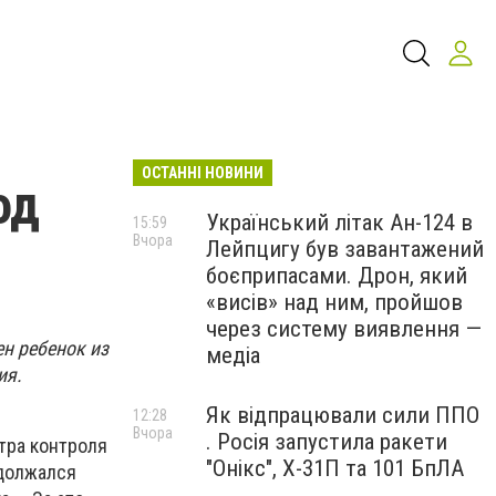
ОСТАННІ НОВИНИ
од
Український літак Ан-124 в
15:59
Вчора
Лейпцигу був завантажений
боєприпасами. Дрон, який
«висів» над ним, пройшов
через систему виявлення —
н ребенок из
медіа
ия.
Як відпрацювали сили ППО
12:28
Вчора
. Росія запустила ракети
тра контроля
"Онікс", Х-31П та 101 БпЛА
одолжался