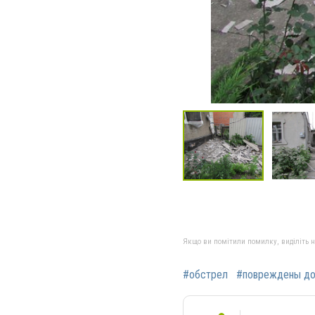
Якщо ви помітили помилку, виділіть нео
#обстрел
#повреждены д