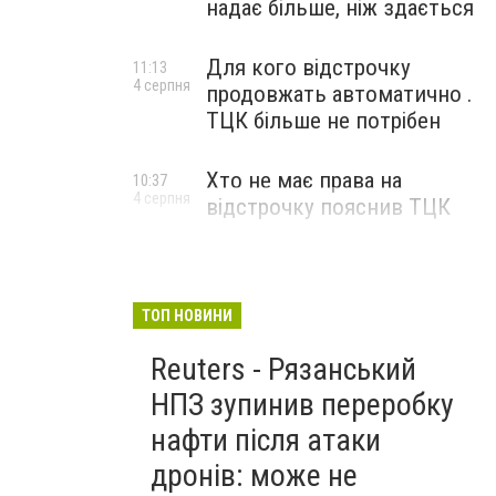
надає більше, ніж здається
Для кого відстрочку
11:13
4 серпня
продовжать автоматично .
ТЦК більше не потрібен
Хто не має права на
10:37
4 серпня
відстрочку пояснив ТЦК
ТОП НОВИНИ
Reuters - Рязанський
НПЗ зупинив переробку
нафти після атаки
дронів: може не