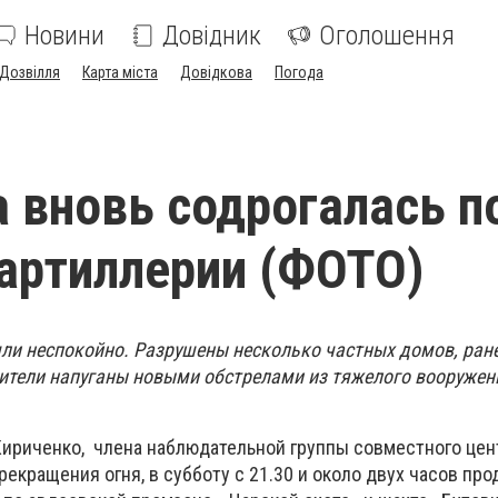
Новини
Довідник
Оголошення
Дозвілля
Карта міста
Довідкова
Погода
 вновь содрогалась п
артиллерии (ФОТО)
ли неспокойно. Разрушены несколько частных домов, ране
жители напуганы новыми обстрелами из тяжелого вооружен
ириченко, члена наблюдательной группы совместного цен
екращения огня, в субботу с 21.30 и около двух часов пр