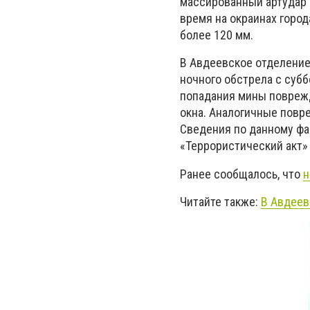
массированный артудар 
время на окраинах горо
более 120 мм.
В Авдеевское отделение
ночного обстрела с суб
попадания мины повреж
окна. Аналогичные повр
Сведения по данному фа
«Террористический акт»
Ранее сообщалось, что
н
Читайте также:
В Авдеев