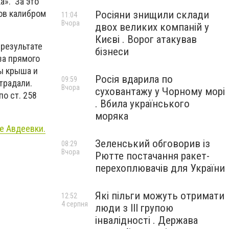
а». За это
ов калибром
Росіяни знищили склади
11:04
Вчора
двох великих компаній у
Києві . Ворог атакував
 результате
бізнеси
за прямого
ы крыша и
Росія вдарила по
09:59
традали.
Вчора
суховантажу у Чорному морі
о ст. 258
. Вбила українського
моряка
е Авдеевки.
Зеленський обговорив із
08:29
Вчора
Рютте постачання ракет-
перехоплювачів для України
Які пільги можуть отримати
12:52
4 серпня
люди з III групою
інвалідності . Держава