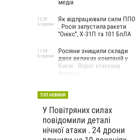
медіа
Як відпрацювали сили ППО
12:28
6 серпня
. Росія запустила ракети
"Онікс", Х-31П та 101 БпЛА
Росіяни знищили склади
11:04
6 серпня
двох великих компаній у
Києві . Ворог атакував
бізнеси
ТОП НОВИНИ
У Повітряних силах
повідомили деталі
нічної атаки . 24 дрони