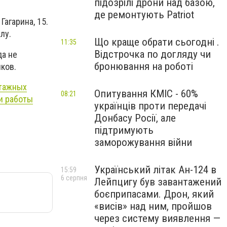
підозрілі дрони над базою,
де ремонтують Patriot
Гагарина, 15.
лу.
Що краще обрати сьогодні .
11:35
Відстрочка по догляду чи
да не
бронювання на роботі
ков.
этажных
Опитування КМІС - 60%
08:21
и работы
українців проти передачі
Донбасу Росії, але
підтримують
заморожування війни
Український літак Ан-124 в
15:59
6 серпня
Лейпцигу був завантажений
боєприпасами. Дрон, який
«висів» над ним, пройшов
через систему виявлення —