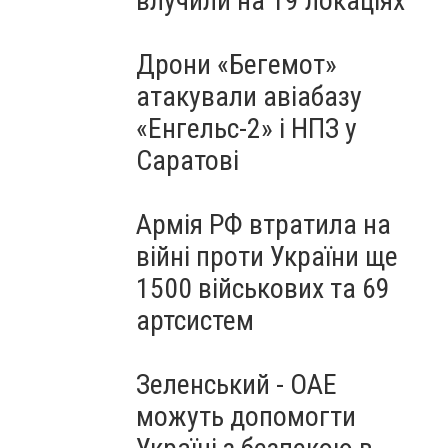
влучили на 19 локаціях
Дрони «Бегемот»
атакували авіабазу
«Енгельс-2» і НПЗ у
Саратові
Армія РФ втратила на
війні проти України ще
1500 військових та 69
артсистем
Зеленський - ОАЕ
можуть допомогти