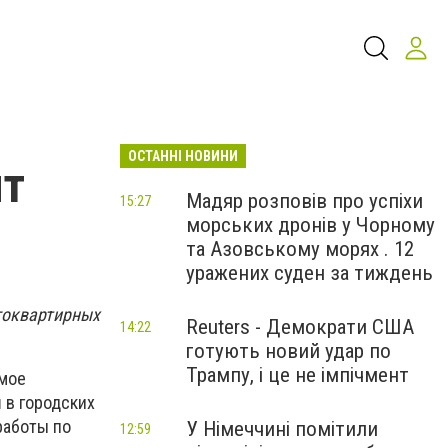
ОСТАННІ НОВИНИ
нт
Мадяр розповів про успіхи
15:27
морських дронів у Чорному
та Азовському морях . 12
уражених суден за тиждень
гоквартирных
Reuters - Демократи США
14:22
готують новий удар по
Трампу, і це не імпічмент
амое
 в городских
работы по
У Німеччині помітили
12:59