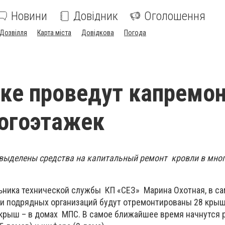
Новини
Довідник
Оголошення
Дозвілля
Карта міста
Довідкова
Погода
ке проведут капремо
огоэтажек
 выделены средства на капитальный ремонт кровли в мно
ьника технической службы КП «СЕЗ» Марина Охотная, в с
 подрядных организаций будут отремонтированы 28 крыш
7 крыш – в домах МПС. В самое ближайшее время начнутся 