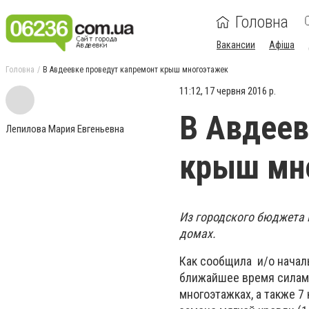
Головна
Вакансии
Афіша
Головна
В Авдеевке проведут капремонт крыш многоэтажек
11:12, 17 червня 2016 р.
В Авдеев
Лепилова Мария Евгеньевна
крыш мн
Из городского бюджета
домах.
Как сообщила и/о начал
ближайшее время силами
многоэтажках, а также 