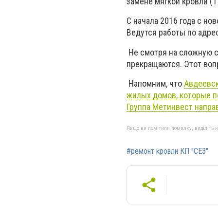
замене мягкой кровли (1
С начала 2016 года с нов
Ведутся работы по адресу
Не смотря на сложную с
прекращаются. Этот вопр
Напомним, что
Авдеевск
жилых домов, которые п
Группа Метинвест направ
Якщо ви помітили помилку, виділіть нео
#ремонт кровли КП "СЕЗ"