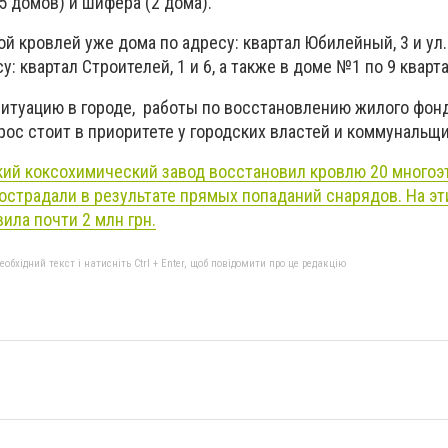
5 домов) и шифера (2 дома).
ой кровлей уже дома по адресу: квартал Юбилейный, 3 и ул. 
: квартал Строителей, 1 и 6, а также в доме №1 по 9 кварта
итуацию в городе, работы по восстановлению жилого фон
ос стоит в приоритете у городских властей и коммунальщи
ий коксохимический завод восстановил кровлю 20 много
острадали в результате прямых попаданий снарядов. На эт
ила почти 2 млн грн.
бхідний текст і натисніть Ctrl + Enter, щоб повідомити про це редакцію