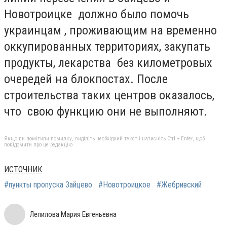
Новотроицке должно было помочь
украинцам , проживающим на временно
оккупированных территориях, закупать
продукты, лекарства без километровых
очередей на блокпостах. После
строительства таких центров оказалось,
что свою функцию они не выполняют.
Якщо ви помітили помилку, виділіть необхідний текст і натисніть Ctrl + Enter, щоб
повідомити про це редакцію
ИСТОЧНИК
#пункты пропуска Зайцево
#Новотроицкое
#Жебривский
Лепилова Мария Евгеньевна