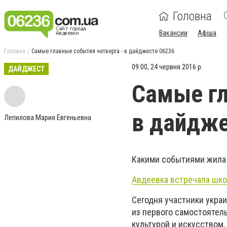
Головна
Вакансии
Афіша
Головна
Самые главные события четверга - в дайджесте 06236
09:00, 24 червня 2016 р.
ДАЙДЖЕСТ
Самые гл
в дайдже
Лепилова Мария Евгеньевна
Какими событиями жила 
Авдеевка встречала шко
Сегодня участники украи
из первого самостоятел
культурой и искусством