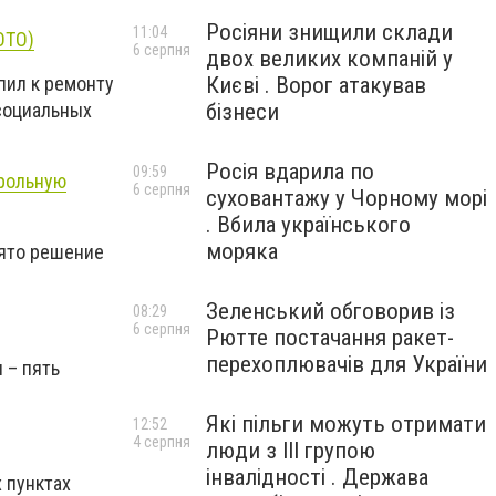
Росіяни знищили склади
11:04
ОТО)
6 серпня
двох великих компаній у
пил к ремонту
Києві . Ворог атакував
социальных
бізнеси
Росія вдарила по
09:59
трольную
6 серпня
суховантажу у Чорному морі
. Вбила українського
моряка
нято решение
Зеленський обговорив із
08:29
6 серпня
Рютте постачання ракет-
перехоплювачів для України
 – пять
Які пільги можуть отримати
12:52
4 серпня
люди з III групою
інвалідності . Держава
 пунктах