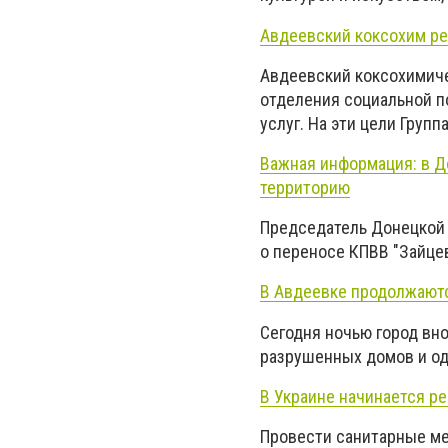
Авдеевский коксохим ре
Авдеевский коксохимиче
отделения социальной п
услуг. На эти цели Групп
Важная информация: в Д
территорию
Председатель Донецкой 
о переносе КПВВ "Зайцев
В Авдеевке продолжают
Сегодня ночью город вно
разрушенных домов и од
В Украине начинается р
Провести санитарные ме