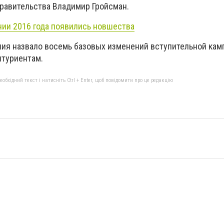
правительства Владимир Гройсман.
нии 2016 года появились новшества
ия назвало восемь базовых изменений вступительной кам
итуриентам.
бхідний текст і натисніть Ctrl + Enter, щоб повідомити про це редакцію