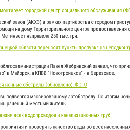
монтирует городской центр социального обслуживания (Ф
ский завод (АКХЗ) в рамках партнёрства с городом присту
омощи на дому Территориального центра предоставления 
а Метинвест направила 250 тыс. грн.
онецкой области переносят пункты пропуска на неподкон
облгосадминистрации Павел Жебривский заявил, что при
о" в Майорск, а КПВВ "Новотроицкое" - в Березовое.
ся ночные обстрелы (обновлено). ФОТО
вь подвергся массированному артобстрелу. По итогам ночи
ин раненный местный житель.
евизия всех водопроводов и канализационных труб
роприятия и проверить качество воды во всех населенных