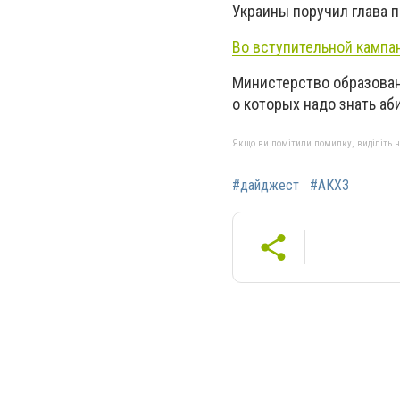
Украины поручил глава 
Во вступительной кампа
Министерство образован
о которых надо знать аб
Якщо ви помітили помилку, виділіть нео
#дайджест
#АКХЗ