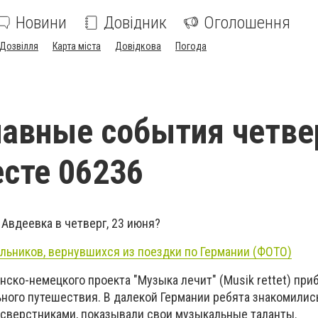
Новини
Довідник
Оголошення
Дозвілля
Карта міста
Довідкова
Погода
авные события четвер
сте 06236
Авдеевка в четверг, 23 июня?
льников, вернувшихся из поездки по Германии (ФОТО)
нско-немецкого проекта "Музыка лечит" (Musik rettet) пр
ьного путешествия. В далекой Германии ребята знакомилис
, сверстниками, показывали свои музыкальные таланты.