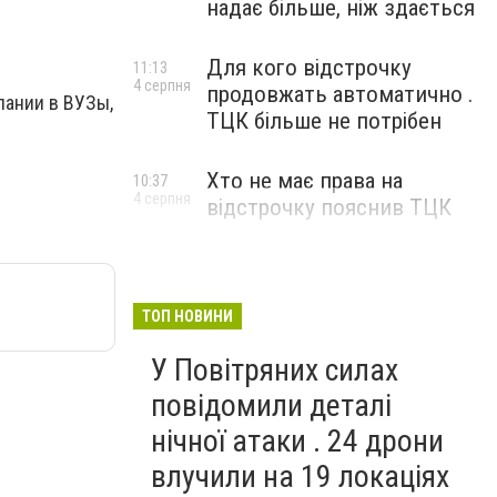
надає більше, ніж здається
Для кого відстрочку
11:13
4 серпня
продовжать автоматично .
пании в ВУЗы,
ТЦК більше не потрібен
Хто не має права на
10:37
4 серпня
відстрочку пояснив ТЦК
ТОП НОВИНИ
У Повітряних силах
повідомили деталі
нічної атаки . 24 дрони
влучили на 19 локаціях