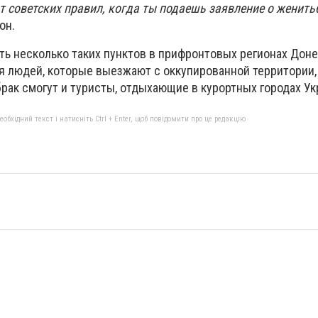
т советских правил, когда ты подаешь заявление о женить
он.
ть несколько таких пунктов в прифронтовых регионах Дон
ля людей, которые выезжают с оккупированной территории,
рак смогут и туристы, отдыхающие в курортных городах Ук
бхідний текст і натисніть Ctrl + Enter, щоб повідомити про це редакцію