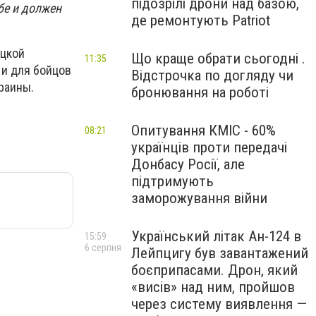
підозрілі дрони над базою,
бе и должен
де ремонтують Patriot
ецкой
Що краще обрати сьогодні .
11:35
 и для бойцов
Відстрочка по догляду чи
раины.
бронювання на роботі
Опитування КМІС - 60%
08:21
українців проти передачі
Донбасу Росії, але
підтримують
заморожування війни
Український літак Ан-124 в
15:59
6 серпня
Лейпцигу був завантажений
боєприпасами. Дрон, який
«висів» над ним, пройшов
через систему виявлення —