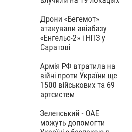
влучили на 19 локаціях
Дрони «Бегемот»
атакували авіабазу
«Енгельс-2» і НПЗ у
Саратові
Армія РФ втратила на
війні проти України ще
1500 військових та 69
артсистем
Зеленський - ОАЕ
можуть допомогти