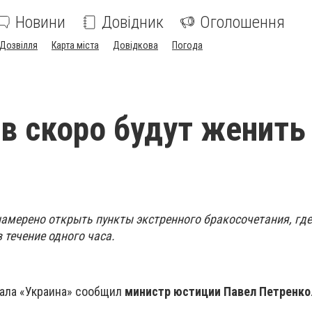
Новини
Довідник
Оголошення
Дозвілля
Карта міста
Довідкова
Погода
в скоро будут женить
амерено открыть пункты экстренного бракосочетания, гд
 течение одного часа.
нала «Украина» сообщил
министр юстиции Павел Петренко