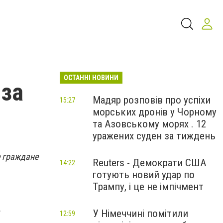
ОСТАННІ НОВИНИ
 за
Мадяр розповів про успіхи
15:27
морських дронів у Чорному
та Азовському морях . 12
уражених суден за тиждень
е граждане
Reuters - Демократи США
14:22
готують новий удар по
Трампу, і це не імпічмент
.
У Німеччині помітили
12:59