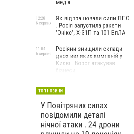
медіа
Як відпрацювали сили ППО
12:28
6 серпня
. Росія запустила ракети
"Онікс", Х-31П та 101 БпЛА
Росіяни знищили склади
11:04
6 серпня
двох великих компаній у
Києві . Ворог атакував
бізнеси
ТОП НОВИНИ
У Повітряних силах
повідомили деталі
нічної атаки . 24 дрони