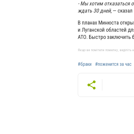
- Мы хотим отказаться о
ждать 30 дней
, — сказал 
В планах Минюста откры
и Луганской областей д
АТО. Быстро заключить б
Якщо ви помітили помилку, виділіть нео
#браки
#поженится за час