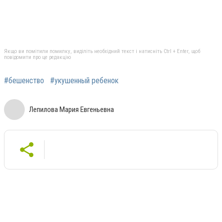
Якщо ви помітили помилку, виділіть необхідний текст і натисніть Ctrl + Enter, щоб
повідомити про це редакцію
#бешенство
#укушенный ребенок
Лепилова Мария Евгеньевна