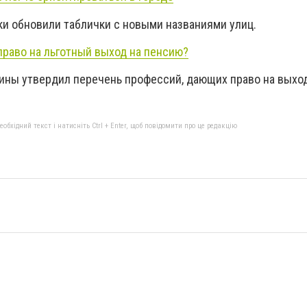
и обновили таблички с новыми названиями улиц.
право на льготный выход на пенсию?
ины утвердил перечень профессий, дающих право на выхо
бхідний текст і натисніть Ctrl + Enter, щоб повідомити про це редакцію