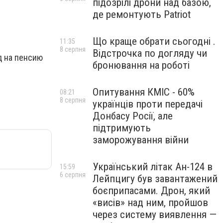
підозрілі дрони над базою,
де ремонтують Patriot
Що краще обрати сьогодні .
11:35
8 серпня
Відстрочка по догляду чи
д на пенсию
бронювання на роботі
Опитування КМІС - 60%
08:21
8 серпня
українців проти передачі
Донбасу Росії, але
підтримують
заморожування війни
Український літак Ан-124 в
15:59
6 серпня
Лейпцигу був завантажений
боєприпасами. Дрон, який
«висів» над ним, пройшов
через систему виявлення —