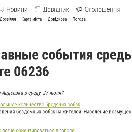
Новини
Довідник
Оголошення
Дозвілля
Карта міста
Довідкова
Погода
авные события среды
те 06236
Авдеевка в среду, 27 июля?
ольшое количество бродячих собак
падения бездомных собак на жителей. Население возмущен
 легче ориентироваться в городе