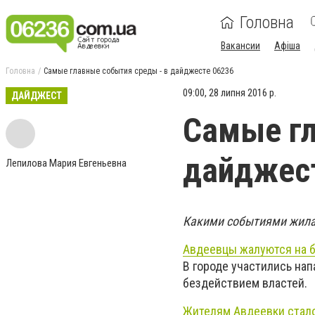
Головна
Вакансии
Афіша
Головна
Самые главные события среды - в дайджесте 06236
09:00, 28 липня 2016 р.
ДАЙДЖЕСТ
Самые гл
дайджес
Лепилова Мария Евгеньевна
Какими событиями жила 
Авдеевцы жалуются на б
В городе участились на
бездействием властей.
Жителям Авдеевки стало