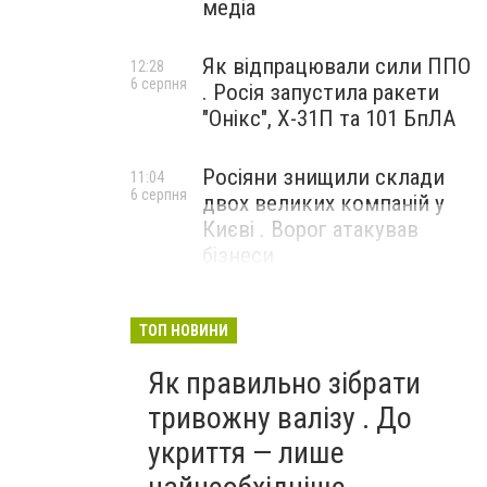
медіа
Як відпрацювали сили ППО
12:28
6 серпня
. Росія запустила ракети
"Онікс", Х-31П та 101 БпЛА
Росіяни знищили склади
11:04
6 серпня
двох великих компаній у
Києві . Ворог атакував
бізнеси
ТОП НОВИНИ
Як правильно зібрати
тривожну валізу . До
укриття — лише