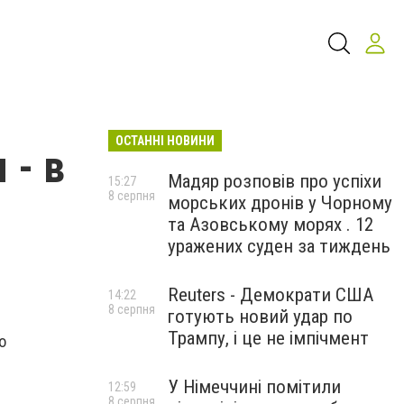
ОСТАННІ НОВИНИ
 - в
Мадяр розповів про успіхи
15:27
8 серпня
морських дронів у Чорному
та Азовському морях . 12
уражених суден за тиждень
Reuters - Демократи США
14:22
8 серпня
готують новий удар по
Трампу, і це не імпічмент
о
У Німеччині помітили
12:59
8 серпня