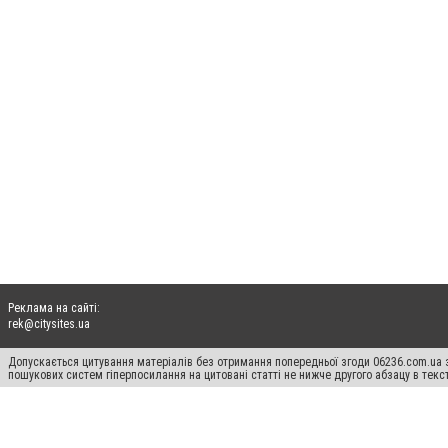
Реклама на сайті:
rek@citysites.ua
Допускається цитування матеріалів без отримання попередньої згоди 06236.com.ua з
пошукових систем гіперпосилання на цитовані статті не нижче другого абзацу в тек
Матеріали з плашками "Новини компаній", "Промо", "Партнерський матеріал", "Партнер