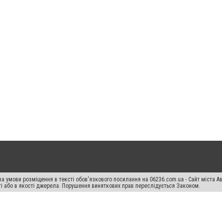
а умови розміщення в тексті обов'язкового посилання на 06236.com.ua - Сайт міста Ав
сті або в якості джерела. Порушення виняткових прав переслідується Законом.
ський спецпроєкт", "Політичні новини", "Пресреліз", "PR", "Офіційно", "Політична рек