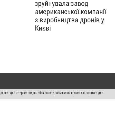
зруйнувала завод
американської компанії
з виробництва дронів у
Києві
діївки. Для інтернет-видань обов'язкове розміщення прямого, відкритого для
лама" публікуються на правах реклами.