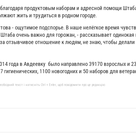
 благодаря продуктовым наборам и адресной помощи Штаб
лжают жить и трудиться в родном городе.
това - ощутимое подспорье. В наше нелёгкое время чувств
 Штаба очень важно для горожан, - рассказывает одинокая
 за отзывчивое отношение к людям, не знаю, чтобы делали 
2014 года в Авдеевку было направлено 39170 взрослых и 2
7 гигиенических, 1100 новогодних и 50 наборов для ветера
бхідний текст і натисніть Ctrl + Enter, щоб повідомити про це редакцію