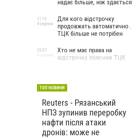
надає більше, ніж здається
Для кого відстрочку
11:13
4 серпня
продовжать автоматично .
ТЦК більше не потрібен
Хто не має права на
10:37
4 серпня
відстрочку пояснив ТЦК
ТОП НОВИНИ
Reuters - Рязанський
НПЗ зупинив переробку
нафти після атаки
дронів: може не