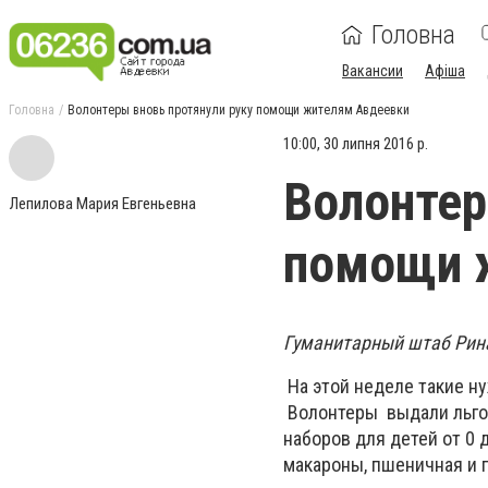
Головна
Вакансии
Афіша
Головна
Волонтеры вновь протянули руку помощи жителям Авдеевки
10:00, 30 липня 2016 р.
Волонтер
Лепилова Мария Евгеньевна
помощи 
Гуманитарный штаб Рин
На этой неделе такие н
Волонтеры выдали льгот
наборов для детей от 0 до
макароны, пшеничная и п