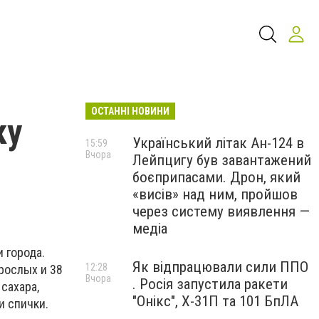
ОСТАННІ НОВИНИ
ку
Український літак Ан-124 в
15:59
Вчора
Лейпцигу був завантажений
боєприпасами. Дрон, який
«висів» над ним, пройшов
через систему виявлення —
медіа
 города.
Як відпрацювали сили ППО
12:28
рослых и 38
Вчора
. Росія запустила ракети
 сахара,
"Онікс", Х-31П та 101 БпЛА
и спички.