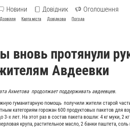
Новини
Довідник
Оголошення
Дозвілля
Карта міста
Довідкова
Погода
ы вновь протянули ру
жителям Авдеевки
ата Ахметова
продолжает поддерживать авдеевцев.
ужную гуманитарную помощь получили жители старой части
ным категориям горожан 600 продуктовых пакетов для вз
 3-х лет. На этот раз в состав пакета вошли: 4 кг муки, 2 кг
ерловая крупа, растительное масло, 2 банки паштета, соль 