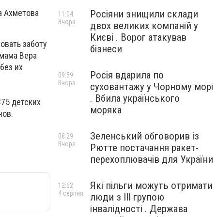
а Ахметова
Росіяни знищили склади
11:04
Вчора
двох великих компаній у
Києві . Ворог атакував
овать заботу
бізнеси
 мама Вера
без их
Росія вдарила по
09:59
Вчора
суховантажу у Чорному морі
. Вбила українського
375 детских
моряка
нов.
Зеленський обговорив із
08:29
Вчора
Рютте постачання ракет-
перехоплювачів для України
Які пільги можуть отримати
12:52
4 серпня
люди з III групою
інвалідності . Держава