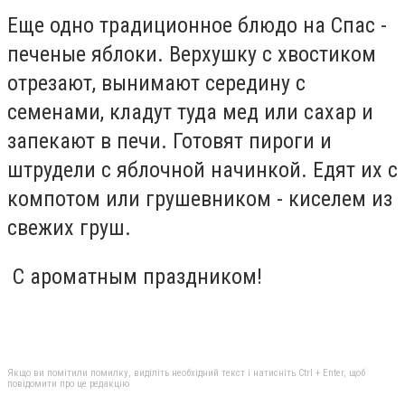
Еще одно традиционное блюдо на Спас -
печеные яблоки. Верхушку с хвостиком
отрезают, вынимают середину с
семенами, кладут туда мед или сахар и
запекают в печи. Готовят пироги и
штрудели с яблочной начинкой. Едят их с
компотом или грушевником - киселем из
свежих груш.
С ароматным праздником!
Якщо ви помітили помилку, виділіть необхідний текст і натисніть Ctrl + Enter, щоб
повідомити про це редакцію