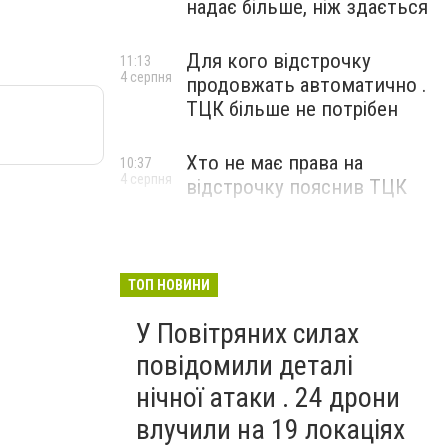
надає більше, ніж здається
Для кого відстрочку
11:13
4 серпня
продовжать автоматично .
ТЦК більше не потрібен
Хто не має права на
10:37
4 серпня
відстрочку пояснив ТЦК
ТОП НОВИНИ
У Повітряних силах
повідомили деталі
нічної атаки . 24 дрони
влучили на 19 локаціях