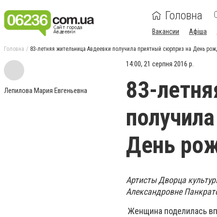
Головна
Вакансии
Афіша
Головна
83-летняя жительница Авдеевки получила приятный сюрприз на День ро
14:00, 21 серпня 2016 р.
83-летня
Лепилова Мария Евгеньевна
получила
День ро
Артисты Дворца культу
Александровне Панкрат
Женщина поделилась вп