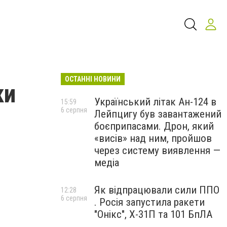
ОСТАННІ НОВИНИ
ки
Український літак Ан-124 в
15:59
6 серпня
Лейпцигу був завантажений
боєприпасами. Дрон, який
«висів» над ним, пройшов
через систему виявлення —
медіа
Як відпрацювали сили ППО
12:28
6 серпня
. Росія запустила ракети
"Онікс", Х-31П та 101 БпЛА