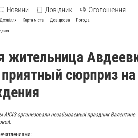
Новини
Довідник
Оголошення
Дозвілля
Карта міста
Довідкова
Погода
ждения
я жительница Авдеев
 приятный сюрприз на
ждения
ры АКХЗ организовали незабываемый праздник Валентине
овой.
ечатлениями: