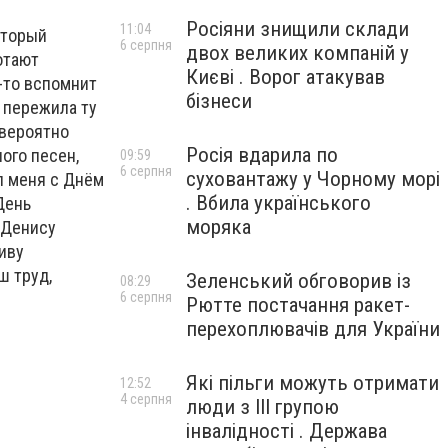
Росіяни знищили склади
11:04
оторый
6 серпня
двох великих компаній у
отают
Києві . Ворог атакував
о-то вспомнит
бізнеси
 пережила ту
евероятно
Росія вдарила по
ого песен,
09:59
6 серпня
суховантажу у Чорному морі
л меня с Днём
. Вбила українського
День
моряка
 Денису
иву
ш труд,
Зеленський обговорив із
08:29
6 серпня
Рютте постачання ракет-
перехоплювачів для України
Які пільги можуть отримати
12:52
4 серпня
люди з III групою
інвалідності . Держава