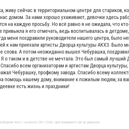
а, живу сейчас в территориальном центре для стариков, к
 нас домом. За нами хорошо ухаживают, девочки здесь раб
ся на каждую просьбу. Но всё равно я не ожидала, что кт
 привыкла я его отмечать, ведь воспитывалась в детдоме,
огда меня поздравили руководители нашего центра, было н
ей к нам приехали артисты Дворца культуры АКХЗ. Было мн
е слова. А потом неожиданно вышел Чебурашка, поздрави
 Я о таком и в детстве не мечтала. Это был самый лучший 
 Спасибо всем организаторам и артистам Дворца культуры,
ражал Чебурашку, профкому завода. Спасибо всему коллект
за помощь нашему дому, внимание к пожилым людям, за ва
деевке есть жизнь и праздники!
бхідний текст і натисніть Ctrl + Enter, щоб повідомити про це редакцію