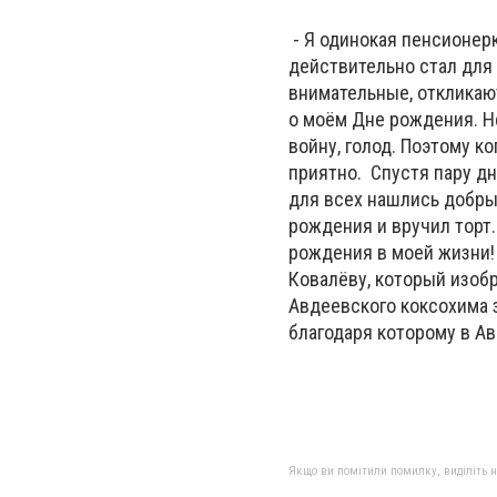
- Я одинокая пенсионерк
действительно стал для
внимательные, откликают
о моём Дне рождения. Не
войну, голод. Поэтому к
приятно. Спустя пару дн
для всех нашлись добры
рождения и вручил торт.
рождения в моей жизни!
Ковалёву, который изоб
Авдеевского коксохима 
благодаря которому в Ав
Якщо ви помітили помилку, виділіть нео