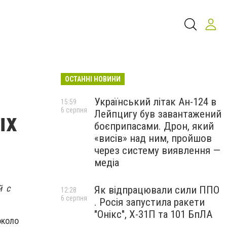
ОСТАННІ НОВИНИ
Український літак Ан-124 в
15:59
6 серпня
Лейпцигу був завантажений
ых
боєприпасами. Дрон, який
«висів» над ним, пройшов
через систему виявлення —
медіа
й с
Як відпрацювали сили ППО
12:28
6 серпня
. Росія запустила ракети
"Онікс", Х-31П та 101 БпЛА
около