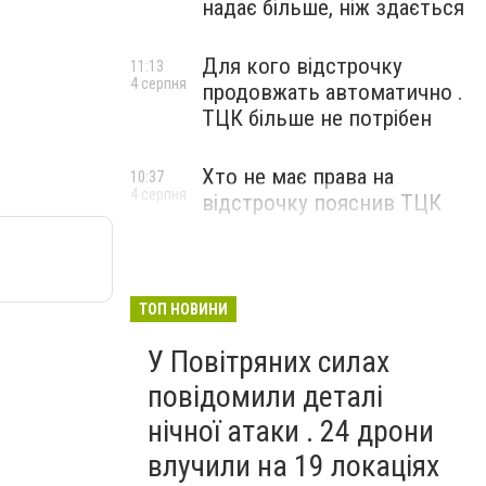
надає більше, ніж здається
Для кого відстрочку
11:13
4 серпня
продовжать автоматично .
ТЦК більше не потрібен
Хто не має права на
10:37
4 серпня
відстрочку пояснив ТЦК
ТОП НОВИНИ
У Повітряних силах
повідомили деталі
нічної атаки . 24 дрони
влучили на 19 локаціях