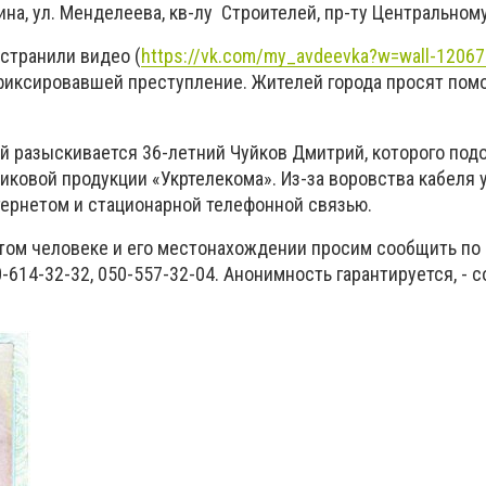
рина, ул. Менделеева, кв-лу Строителей, пр-ту Центральному
странили видео (
https://vk.com/my_avdeevka?w=wall-1206
иксировавшей преступление. Жителей города просят помо
 разыскивается 36-летний Чуйков Дмитрий, которого под
иковой продукции «Укртелекома». Из-за воровства кабеля 
ернетом и стационарной телефонной связью.
 этом человеке и его местонахождении просим сообщить п
-614-32-32, 050-557-32-04. Анонимность гарантируется, - 