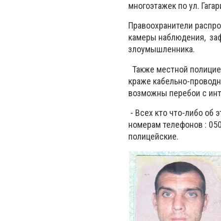
многоэтажек по ул. Гага
Правоохранители распро
камеры наблюдения, заф
злоумышленника.
Также местной полицией
краже кабельно-проводн
возможны перебои с инт
- Всех кто что-либо об
номерам телефонов : 050
полицейские.