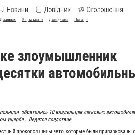
Новини
Довідник
Оголошення
Дозвілля
Карта міста
Довідкова
Погода
вке злоумышленник
десятки автомобильн
 полиции обратились 10 владельцев легковых автомобиле
ом ущербе . Ведется следствие.
естный проколол шины авто, которые были припаркованы 