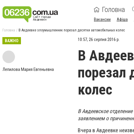
Головна
Вакансии
Афіша
Головна
В Авдеевке злоумышленник порезал десятки автомобильных колес
10:57, 26 серпня 2016 р.
ВАЖНО
В Авдее
порезал 
Лепилова Мария Евгеньевна
колес
В Авдеевское отделение
заявлением о причиненн
Вчера в Авдеевке неизв