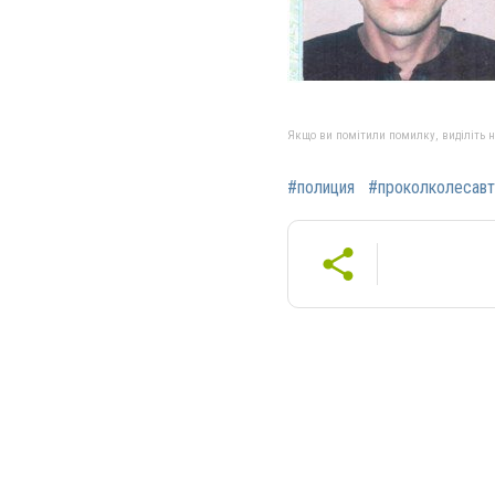
Якщо ви помітили помилку, виділіть нео
#полиция
#проколколесав