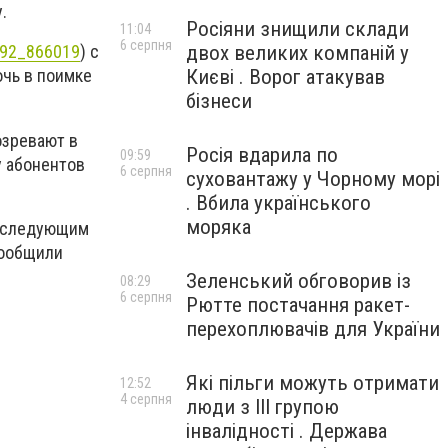
.
Росіяни знищили склади
11:04
6 серпня
двох великих компаній у
792_866019
) с
Києві . Ворог атакував
чь в поимке
бізнеси
озревают в
Росія вдарила по
09:59
у абонентов
6 серпня
суховантажу у Чорному морі
. Вбила українського
моряка
о следующим
сообщили
Зеленський обговорив із
08:29
6 серпня
Рютте постачання ракет-
перехоплювачів для України
Які пільги можуть отримати
12:52
4 серпня
люди з III групою
інвалідності . Держава