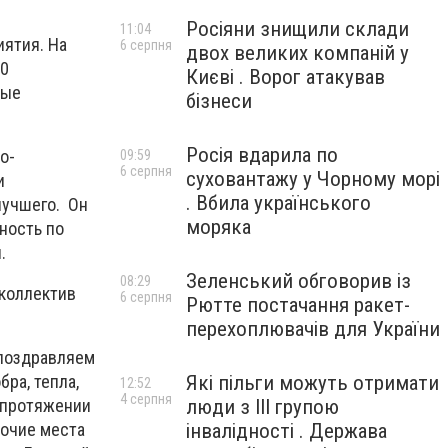
Росіяни знищили склади
11:04
иятия. На
6 серпня
двох великих компаній у
00
Києві . Ворог атакував
рые
бізнеси
Росія вдарила по
о-
09:59
6 серпня
суховантажу у Чорному морі
и
. Вбила українського
илучшего. Он
моряка
ность по
.
Зеленський обговорив із
08:29
коллектив
6 серпня
Рютте постачання ракет-
перехоплювачів для України
 поздравляем
ра, тепла,
Які пільги можуть отримати
12:52
4 серпня
а протяжении
люди з III групою
бочие места
інвалідності . Держава