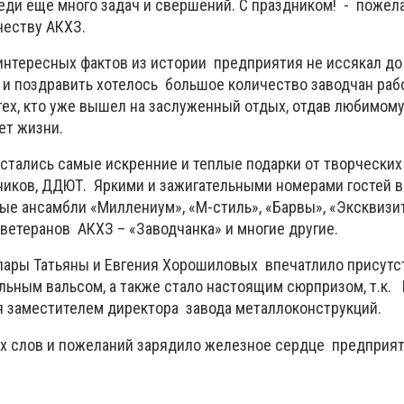
реди еще много задач и свершений. С праздником! - пожел
честву АКХЗ.
интересных фактов из истории предприятия не иссякал до
 и поздравить хотелось большое количество заводчан ра
тех, кто уже вышел на заслуженный отдых, отдав любимом
ет жизни.
остались самые искренние и теплые подарки от творческих
ников, ДДЮТ. Яркими и зажигательными номерами гостей 
е ансамбли «Миллениум», «М-стиль», «Барвы», «Эксквизи
ветеранов АКХЗ – «Заводчанка» и многие другие.
пары Татьяны и Евгения Хорошиловых впечатлило присут
льным вальсом, а также стало настоящим сюрпризом, т.к. 
 заместителем директора завода металлоконструкций.
ых слов и пожеланий зарядило железное сердце предприя
.