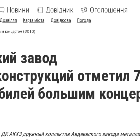
Новини
Довідник
Оголошення
Дозвілля
Карта міста
Довідкова
Погода
шим концертом (ФОТО)
ий завод
онструкций отметил 7
билей большим конце
е ДК АКХЗ дружный коллектив Авдеевского завода металл