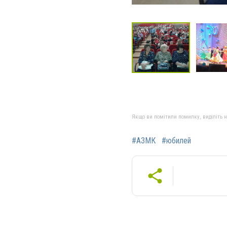
Якщо ви помітили помилку, виділіть нео
#АЗМК
#юбилей