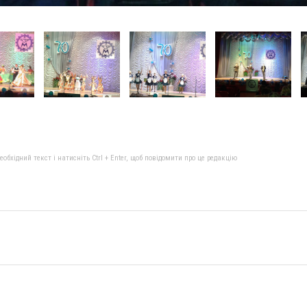
бхідний текст і натисніть Ctrl + Enter, щоб повідомити про це редакцію