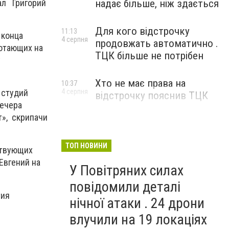
ал Григорий
надає більше, ніж здається
Для кого відстрочку
11:13
 конца
4 серпня
продовжать автоматично .
ботающих на
ТЦК більше не потрібен
у
Хто не має права на
10:37
4 серпня
 студий
відстрочку пояснив ТЦК
вечера
т», скрипачи
ТОП НОВИНИ
ствующих
Евгений на
У Повітряних силах
повідомили деталі
тия
нічної атаки . 24 дрони
влучили на 19 локаціях