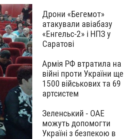
Дрони «Бегемот»
атакували авіабазу
«Енгельс-2» і НПЗ у
Саратові
Армія РФ втратила на
війні проти України ще
1500 військових та 69
артсистем
Зеленський - ОАЕ
можуть допомогти
Україні з безпекою в