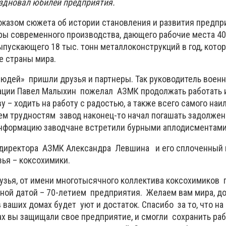
здновал юбилей предприятия.
казом сюжета об истории становления и развития предпр
ры современного производства, дающего рабочие места 4
ыпускающего 18 тыс. тонн металлоконструкций в год, кото
е страны мира.
юдей» пришли друзья и партнеры. Так руководитель военн
ации Павел Малыхин пожелал АЗМК продолжать работать 
ву – ходить на работу с радостью, а также всего самого на
сем трудностям завод наконец-то начал погашать задолжен
информацию заводчане встретили бурными аплодисментами
ь директора АЗМК Александра Левшина и его сплоченный 
ья – коксохимики.
рузья, от имени многотысячного коллектива коксохимиков
ной датой – 70-летием предприятия. Желаем вам мира, доб
в ваших домах будет уют и достаток. Спасибо за то, что н
ках вы защищали свое предприятие, и смогли сохранить ра