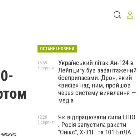
ОСТАННІ НОВИНИ
Український літак Ан-124 в
15:59
6 серпня
Лейпцигу був завантажений
0-
боєприпасами. Дрон, який
«висів» над ним, пройшов
ртом
через систему виявлення —
медіа
Як відпрацювали сили ППО
12:28
6 серпня
. Росія запустила ракети
"Онікс", Х-31П та 101 БпЛА
ических