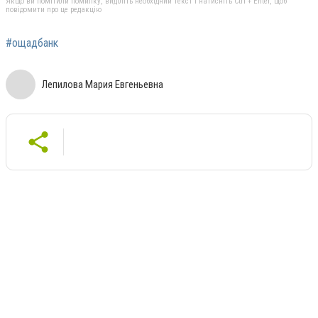
Якщо ви помітили помилку, виділіть необхідний текст і натисніть Ctrl + Enter, щоб
повідомити про це редакцію
#ощадбанк
Лепилова Мария Евгеньевна