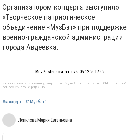
Организатором концерта выступило
«Творческое патриотическое
объединение «МузБат» при поддержке
военно-гражданской администрации
города Авдеевка.
MuzPoster novohrodivka05.12.2017-02
Якщо ви помітили помилку, виділіть необхідний текст і натисніть Ctrl + Enter, щоб
повідомити про це редакцію
#концерт
#"Музбат"
Лепилова Мария Евгеньевна