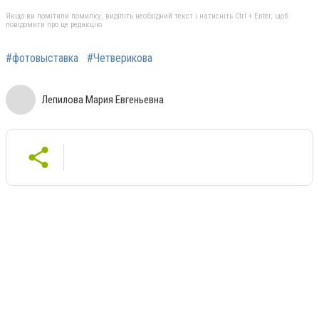
Якщо ви помітили помилку, виділіть необхідний текст і натисніть Ctrl + Enter, щоб
повідомити про це редакцію
#фотовыставка
#Четверикова
Лепилова Мария Евгеньевна