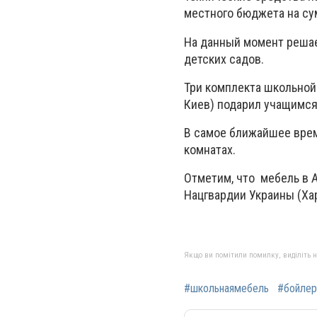
местного бюджета на сум
На данный момент решае
детских садов.
Три комплекта школьной
Киев) подарил учащимся
В самое ближайшее врем
комнатах.
Отметим, что мебель в 
Нацгвардии Украины (Хар
Якщо ви помітили помилку, виділіть нео
#школьнаямебель
#бойле