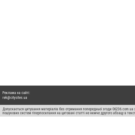
Реклама на сайті:
rek@citysites.ua
Допускається цитування матеріалів без отримання попередньої згоди 06236.com.ua з
пошукових систем гіперпосилання на цитовані статті не нижче другого абзацу в тек
Матеріали з плашками "Новини компаній", "Промо", "Партнерський матеріал", "Партнер