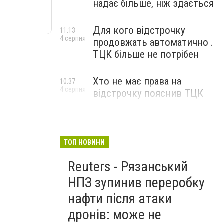
надає більше, ніж здається
Для кого відстрочку
11:13
4 серпня
продовжать автоматично .
ТЦК більше не потрібен
Хто не має права на
10:37
4 серпня
відстрочку пояснив ТЦК
ТОП НОВИНИ
Reuters - Рязанський
НПЗ зупинив переробку
нафти після атаки
дронів: може не