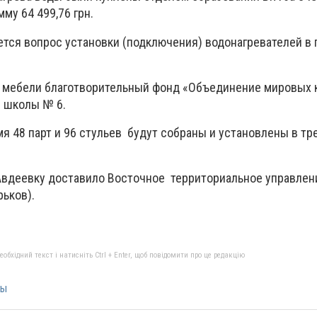
му 64 499,76 грн.
тся вопрос установки (подключения) водонагревателей в 
 мебели благотворительный фонд «Объединение мировых к
 школы № 6.
я 48 парт и 96 стульев будут собраны и установлены в тр
Авдеевку доставило Восточное территориальное управлен
ьков).
бхідний текст і натисніть Ctrl + Enter, щоб повідомити про це редакцію
ры