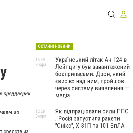
ОСТАННІ НОВИНИ
Український літак Ан-124 в
15:59
Вчора
Лейпцигу був завантажений
ду
боєприпасами. Дрон, який
«висів» над ним, пройшов
через систему виявлення —
 в преддверии
медіа
Як відпрацювали сили ППО
12:28
реждения
Вчора
. Росія запустила ракети
"Онікс", Х-31П та 101 БпЛА
т средств из