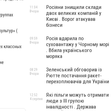
Росіяни знищили склади
11:04
Вчора
двох великих компаній у
группах
Києві . Ворог атакував
бізнеси
ультур» (
Росія вдарила по
09:59
Вчора
суховантажу у Чорному морі
ех классных
. Вбила українського
моряка
ие
Зеленський обговорив із
08:29
Вчора
Рютте постачання ракет-
перехоплювачів для України
Які пільги можуть отримати
12:52
4 серпня
люди з III групою
інвалідності . Держава