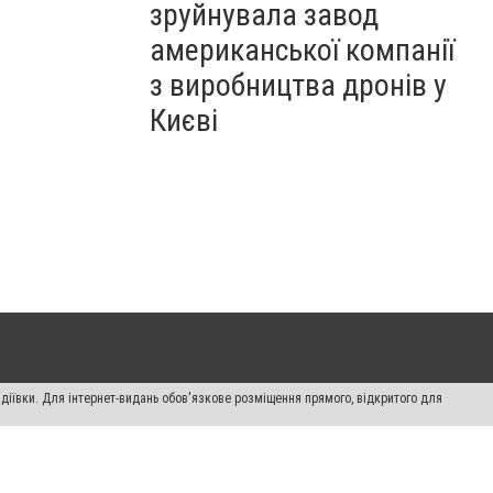
зруйнувала завод
американської компанії
з виробництва дронів у
Києві
діївки. Для інтернет-видань обов'язкове розміщення прямого, відкритого для
лама" публікуються на правах реклами.