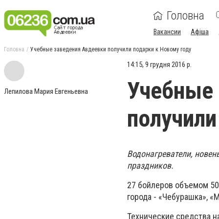
Головна
Вакансии
Афіша
Головна
Учебные заведения Авдеевки получили подарки к Новому году
14:15, 9 грудня 2016 р.
Учебные 
Лепилова Мария Евгеньевна
получили
Водонагреватели, новен
праздников.
27 бойлеров объемом 5
города - «Чебурашка», «
Технические средства н