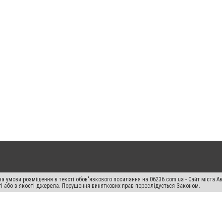
а умови розміщення в тексті обов'язкового посилання на 06236.com.ua - Сайт міста Ав
сті або в якості джерела. Порушення виняткових прав переслідується Законом.
ський спецпроєкт", "Політичні новини", "Пресреліз", "PR", "Офіційно", "Політична рек