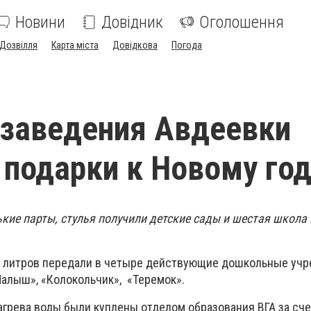
Новини
Довідник
Оголошення
Дозвілля
Карта міста
Довідкова
Погода
заведения Авдеевки
 подарки к Новому го
ькие парты, стулья получили детские сады и шестая школа
0 литров передали в четыре действующие дошкольные уч
Малыш», «Колокольчик», «Теремок».
агрева воды были куплены отделом образования ВГА за сче