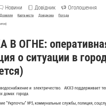
Новини
Довідник
Оголошення
Дозвілля
Карта міста
Довідкова
Погода
ется)
 В ОГНЕ: оперативна
ия о ситуации в горо
ется)
т водоснабжение и электричество. АКХЗ поддерживает те
х домах города.
ение "Укрпочты" №5, коммунальные службы, полиция, соцсл