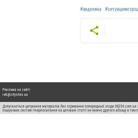
#авдеевка
#ситуациявгоро
Реклама на сайті:
rek@citysites.ua
Допускається цитування матеріалів без отримання попередньої згоди 06236.com.ua з
пошукових систем гіперпосилання на цитовані статті не нижче другого абзацу в тек
Матеріали з плашками "Новини компаній", "Промо", "Партнерський матеріал", "Партнер
Реклама на сайті
Ф