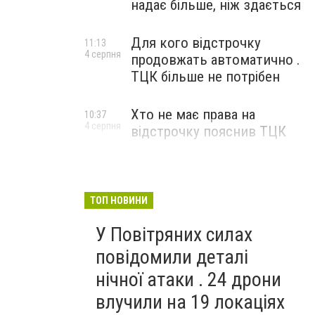
надає більше, ніж здається
Для кого відстрочку
11:13
4 серпня
продовжать автоматично .
ТЦК більше не потрібен
Хто не має права на
10:37
4 серпня
відстрочку пояснив ТЦК
ТОП НОВИНИ
У Повітряних силах
повідомили деталі
нічної атаки . 24 дрони
влучили на 19 локаціях