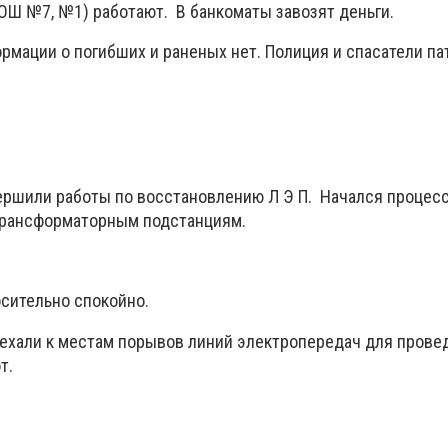
ОШ №7, №1) работают. В банкоматы завозят деньги.
рмации о погибших и раненых нет. Полиция и спасатели п
ршили работы по восстановлению Л Э П. Начался процес
трансформаторным подстанциям.
осительно спокойно.
ехали к местам порывов линий электропередач для прове
т.