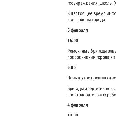
госучреждения, школы (
В настоящее время инфо
все районы города.
5 февраля
16.00
Ремонтные бригады заве
подсодинения города к 
9.00
Ночь и утро прошли отн
Бригады энергетиков вы
восстановительных рабо
4 февраля
13.00