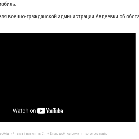
мобиль.
ля военно-гражданской администрации Авдеевки об обста
бхідний текст і натисніть Ctrl + Enter, щоб повідомити про це редакцію