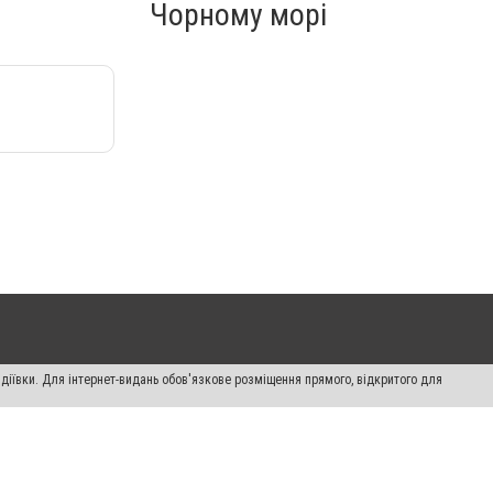
Чорному морі
діївки. Для інтернет-видань обов'язкове розміщення прямого, відкритого для
лама" публікуються на правах реклами.
ості
Правила сайту