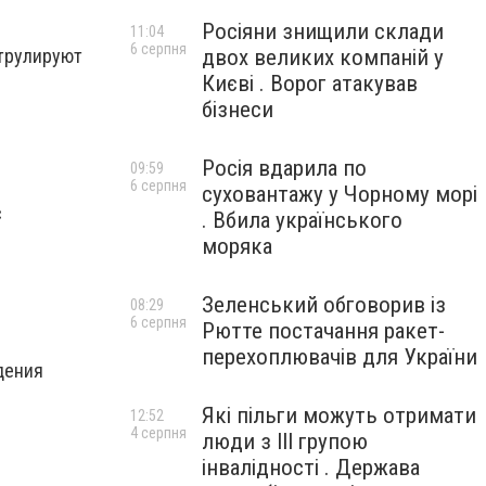
Росіяни знищили склади
11:04
6 серпня
двох великих компаній у
атрулируют
Києві . Ворог атакував
бізнеси
Росія вдарила по
09:59
6 серпня
суховантажу у Чорному морі
с
. Вбила українського
моряка
Зеленський обговорив із
08:29
6 серпня
Рютте постачання ракет-
перехоплювачів для України
дения
Які пільги можуть отримати
12:52
4 серпня
люди з III групою
інвалідності . Держава