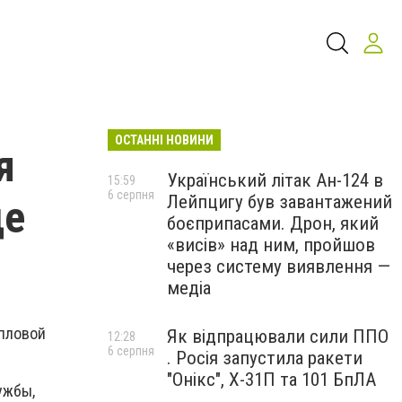
ОСТАННІ НОВИНИ
я
Український літак Ан-124 в
15:59
6 серпня
Лейпцигу був завантажений
де
боєприпасами. Дрон, який
«висів» над ним, пройшов
через систему виявлення —
медіа
пловой
Як відпрацювали сили ППО
12:28
6 серпня
. Росія запустила ракети
"Онікс", Х-31П та 101 БпЛА
ужбы,