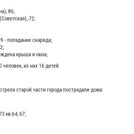
а), 86;
(Советская), 72;
79 - попадание снаряда;
2;
реждена крыша и окна;
 человек, из них 16 детей.
стрела старой части города пострадали дома:
73 кв.64, 67;