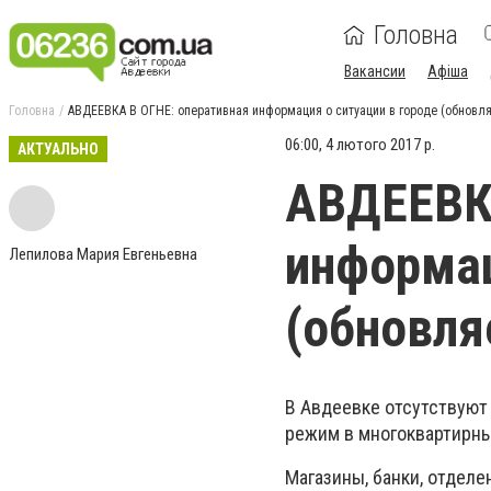
Головна
Вакансии
Афіша
Головна
АВДЕЕВКА В ОГНЕ: оперативная информация о ситуации в городе (обновля
06:00, 4 лютого 2017 р.
АКТУАЛЬНО
АВДЕЕВКА
информац
Лепилова Мария Евгеньевна
(обновля
В Авдеевке отсутствую
режим в многоквартирны
Магазины, банки, отдел