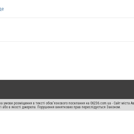
де
а умови розміщення в тексті обов'язкового посилання на 06236.com.ua - Сайт міста Ав
сті або в якості джерела. Порушення виняткових прав переслідується Законом.
ський спецпроєкт", "Політичні новини", "Пресреліз", "PR", "Офіційно", "Політична рек
раншиза "CitySites"
Правила класифайд
Редакційна політика
Політика конфіденційн