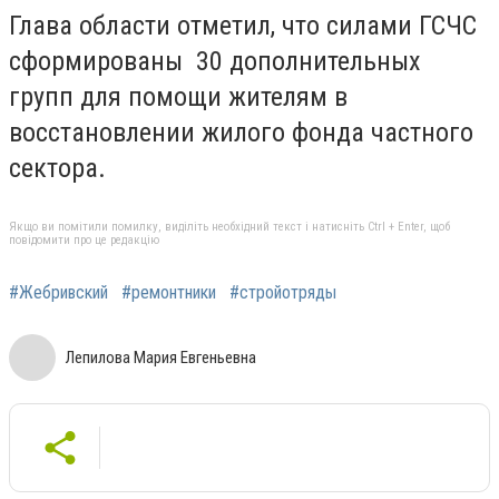
Глава области отметил, что силами ГСЧС
сформированы 30 дополнительных
групп для помощи жителям в
восстановлении жилого фонда частного
сектора.
Якщо ви помітили помилку, виділіть необхідний текст і натисніть Ctrl + Enter, щоб
повідомити про це редакцію
#Жебривский
#ремонтники
#стройотряды
Лепилова Мария Евгеньевна