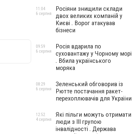
Росіяни знищили склади
11:04
6 серпня
двох великих компаній у
Києві . Ворог атакував
бізнеси
Росія вдарила по
09:59
6 серпня
суховантажу у Чорному морі
. Вбила українського
моряка
Зеленський обговорив із
08:29
6 серпня
Рютте постачання ракет-
перехоплювачів для України
Які пільги можуть отримати
12:52
4 серпня
люди з III групою
інвалідності . Держава