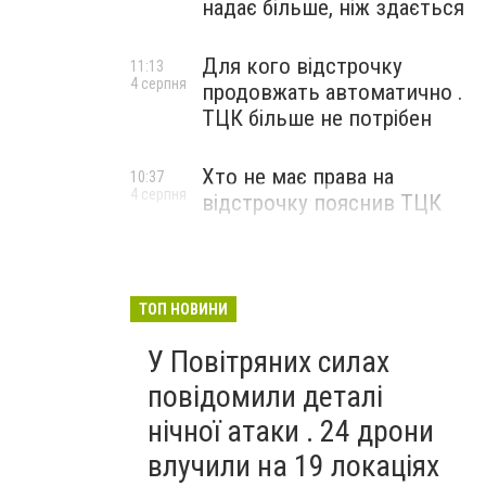
надає більше, ніж здається
Для кого відстрочку
11:13
4 серпня
продовжать автоматично .
ТЦК більше не потрібен
Хто не має права на
10:37
4 серпня
відстрочку пояснив ТЦК
ТОП НОВИНИ
У Повітряних силах
повідомили деталі
нічної атаки . 24 дрони
влучили на 19 локаціях