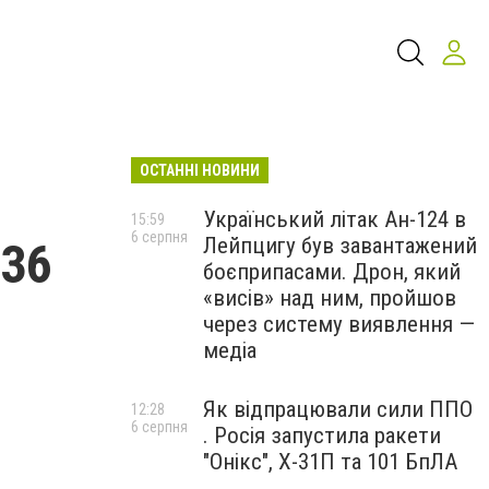
ОСТАННІ НОВИНИ
Український літак Ан-124 в
15:59
6 серпня
Лейпцигу був завантажений
236
боєприпасами. Дрон, який
«висів» над ним, пройшов
через систему виявлення —
медіа
Як відпрацювали сили ППО
12:28
6 серпня
. Росія запустила ракети
"Онікс", Х-31П та 101 БпЛА