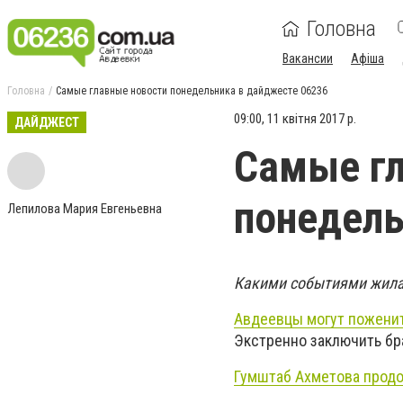
Головна
Вакансии
Афіша
Головна
Самые главные новости понедельника в дайджесте 06236
09:00, 11 квітня 2017 р.
ДАЙДЖЕСТ
Самые гл
понедель
Лепилова Мария Евгеньевна
Какими событиями жила 
Авдеевцы могут поженит
Экстренно заключить бр
Гумштаб Ахметова продо