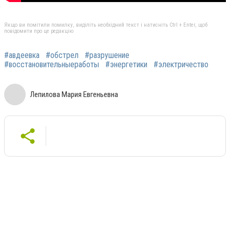
Якщо ви помітили помилку, виділіть необхідний текст і натисніть Ctrl + Enter, щоб
повідомити про це редакцію
#авдеевка
#обстрел
#разрушение
#восстановительныеработы
#энергетики
#электричество
Лепилова Мария Евгеньевна