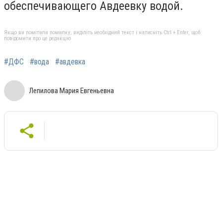
обеспечивающего Авдеевку водой.
Якщо ви помітили помилку, виділіть необхідний текст і натисніть Ctrl + Enter, щоб
повідомити про це редакцію
#ДФС
#вода
#авдевка
Лепилова Мария Евгеньевна