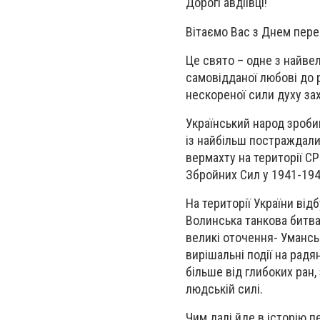
Дорогі авдіївці!
Вітаємо Вас з Днем перем
Це свято – одне з найве
самовідданої любові до рі
нескореної сили духу зах
Український народ зроби
із найбільш постраждалих
вермахту на території С
Збройних Сил у 1941-194
На території України від
Волинська танкова битва,
великі оточення- Уманськ
вирішальні події на рад
більше від глибоких ран,
людській силі.
Чим далі йде в історію 