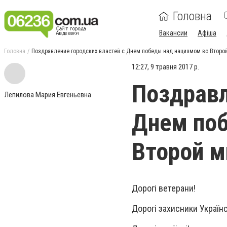
Головна
Вакансии
Афіша
Головна
Поздравление городских властей с Днем победы над нацизмом во Второ
12:27, 9 травня 2017 р.
Поздравл
Лепилова Мария Евгеньевна
Днем по
Второй м
Дорогі ветерани!
Дорогі захисники Україн