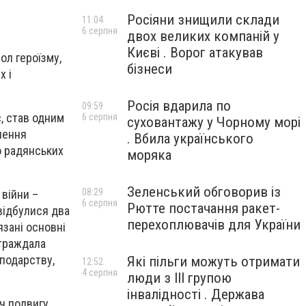
Росіяни знищили склади
11:04
6 серпня
двох великих компаній у
Києві . Ворог атакував
ол героїзму,
бізнеси
х і
Росія вдарила по
09:59
, став одним
6 серпня
суховантажу у Чорному морі
гнення
. Вбила українського
о радянських
моряка
Зеленський обговорив із
08:29
 війни –
6 серпня
Рютте постачання ракет-
 відбулися два
перехоплювачів для України
язані основні
страждала
сподарству,
Які пільги можуть отримати
12:52
4 серпня
люди з III групою
інвалідності . Держава
ч подвигу