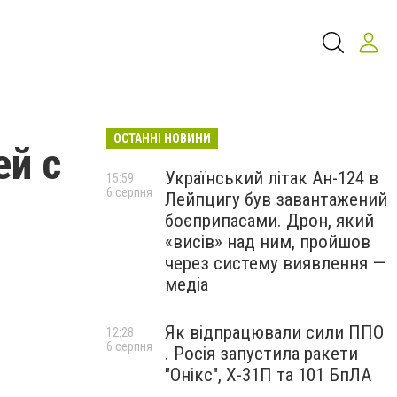
ОСТАННІ НОВИНИ
ей с
Український літак Ан-124 в
15:59
6 серпня
Лейпцигу був завантажений
боєприпасами. Дрон, який
«висів» над ним, пройшов
через систему виявлення —
медіа
Як відпрацювали сили ППО
12:28
6 серпня
. Росія запустила ракети
"Онікс", Х-31П та 101 БпЛА