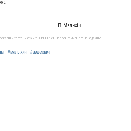
вка
к П. Малихін
бхідний текст і натисніть Ctrl + Enter, щоб повідомити про це редакцію
ды
#малыхин
#авдеевка