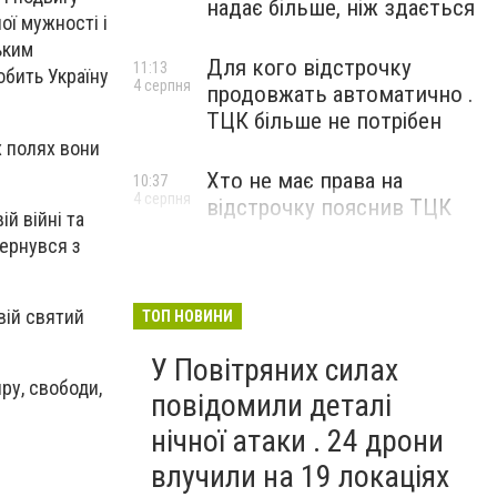
надає більше, ніж здається
ої мужності і
ьким
Для кого відстрочку
11:13
обить Україну
4 серпня
продовжать автоматично .
ТЦК більше не потрібен
х полях вони
Хто не має права на
10:37
4 серпня
відстрочку пояснив ТЦК
й війні та
вернувся з
вій святий
ТОП НОВИНИ
У Повітряних силах
ру, свободи,
повідомили деталі
нічної атаки . 24 дрони
влучили на 19 локаціях