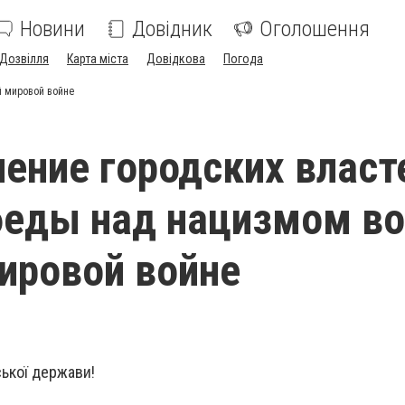
Новини
Довідник
Оголошення
Дозвілля
Карта міста
Довідкова
Погода
й мировой войне
ение городских власт
беды над нацизмом во
ировой войне
ської держави!