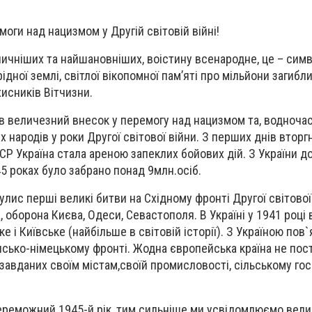
оги над нацизмом у Другій світовій війні!
личніших та найшановніших, воістину всенародне, це – симв
дної землі, світлої вікопомної пам’яті про мільйони загибли
исників Вітчизни.
в величезний внесок у перемогу над нацизмом та, водночас
 народів у роки Другої світової війни. З перших днів втор
РСР Україна стала ареною запеклих бойових дій. З України д
5 роках було забрано понад 9млн.осіб.
булис перші великі битви на Східному фронті Другої світової
 оборона Києва, Одеси, Севастополя. В Україні у 1941 році
е і Київське (найбільше в світовій історії). З Україною пов`
янсько-німецькому фронті. Жодна європейська країна не по
 завданих своїм містам,своїй промисловості, сільському го
переможний 1945-й рік, тим сильніше ми усвідомлюємо вели