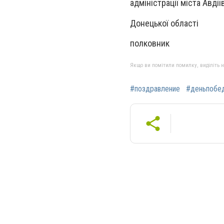
адміністрації міста Авдії
Донецької області
полковни
Якщо ви помітили помилку, виділіть нео
#поздравление
#деньпобе