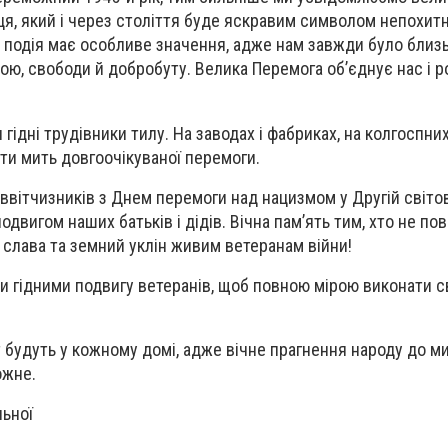
, який і через століття буде яскравим символом непохитн
ця подія має особливе значення, адже нам завжди було близ
ою, свободи й добробуту. Велика Перемога об’єднує нас і р
 гідні трудівники тилу. На заводах і фабриках, на колгоспни
ти мить довгоочікуваної перемоги.
ввітчизників з Днем перемоги над нацизмом у Другій світові
двигом наших батьків і дідів. Вічна пам’ять тим, хто не по
 і слава та земний уклін живим ветеранам війни!
и гідними подвигу ветеранів, щоб повною мірою виконати с
 будуть у кожному домі, адже вічне прагнення народу до ми
ожне.
льної