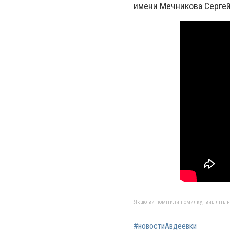
имени Мечникова Серге
Якщо ви помітили помилку, виділіть нео
#новостиАвдеевки