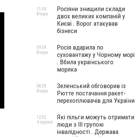
Росіяни знищили склади
11:04
Вчора
двох великих компаній у
Києві . Ворог атакував
бізнеси
Росія вдарила по
09:59
Вчора
суховантажу у Чорному морі
. Вбила українського
моряка
Зеленський обговорив із
08:29
Вчора
Рютте постачання ракет-
перехоплювачів для України
Які пільги можуть отримати
12:52
4 серпня
люди з III групою
інвалідності . Держава