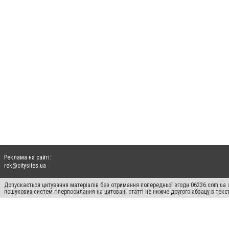
Реклама на сайті:
rek@citysites.ua
Допускається цитування матеріалів без отримання попередньої згоди 06236.com.ua з
пошукових систем гіперпосилання на цитовані статті не нижче другого абзацу в тек
Матеріали з плашками "Новини компаній", "Промо", "Партнерський матеріал", "Партнер