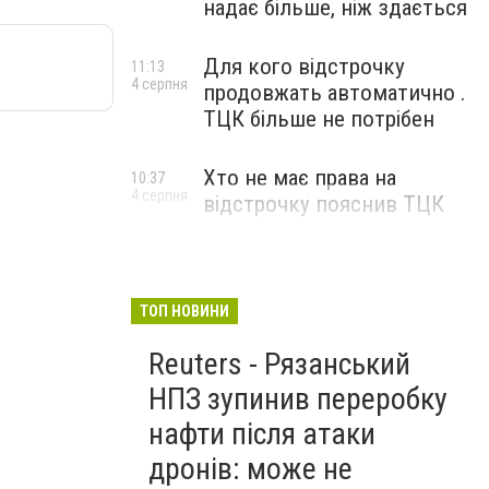
надає більше, ніж здається
Для кого відстрочку
11:13
4 серпня
продовжать автоматично .
ТЦК більше не потрібен
Хто не має права на
10:37
4 серпня
відстрочку пояснив ТЦК
ТОП НОВИНИ
Reuters - Рязанський
НПЗ зупинив переробку
нафти після атаки
дронів: може не