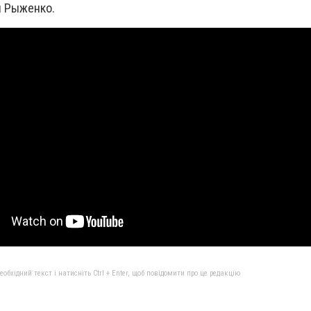
й Рыженко.
бхідний текст і натисніть Ctrl + Enter, щоб повідомити про це редакцію