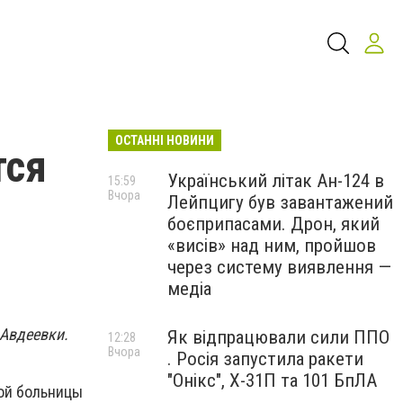
ОСТАННІ НОВИНИ
тся
Український літак Ан-124 в
15:59
Вчора
Лейпцигу був завантажений
боєприпасами. Дрон, який
«висів» над ним, пройшов
через систему виявлення —
медіа
 Авдеевки.
Як відпрацювали сили ППО
12:28
Вчора
. Росія запустила ракети
"Онікс", Х-31П та 101 БпЛА
ой больницы