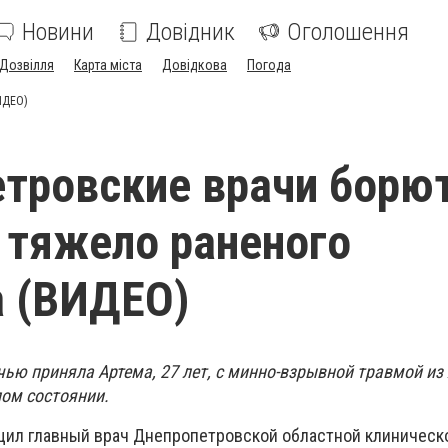
Новини
Довідник
Оголошення
Дозвілля
Карта міста
Довідкова
Погода
ИДЕО)
тровские врачи борю
 тяжело раненого
а (ВИДЕО)
ью приняла Артема, 27 лет, с минно-взрывной травмой из
ом состоянии.
щил главный врач Днепропетровской областной клиническ