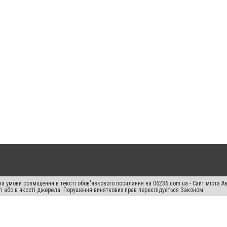
а умови розміщення в тексті обов'язкового посилання на 06236.com.ua - Сайт міста Ав
сті або в якості джерела. Порушення виняткових прав переслідується Законом.
ський спецпроєкт", "Політичні новини", "Пресреліз", "PR", "Офіційно", "Політична рек